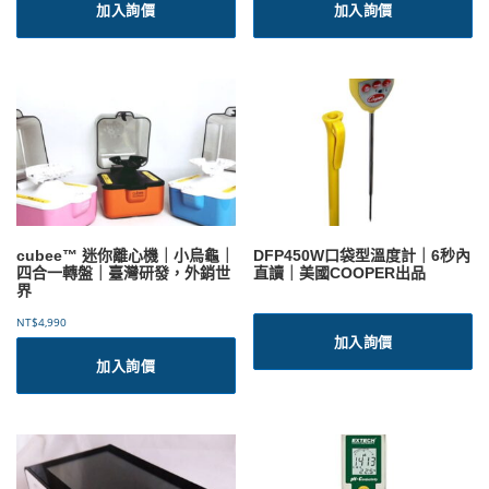
加入詢價
加入詢價
cubee™ 迷你離心機｜小烏龜｜
DFP450W口袋型溫度計｜6秒內
四合一轉盤｜臺灣研發，外銷世
直讀｜美國COOPER出品
界
NT$
4,990
加入詢價
加入詢價