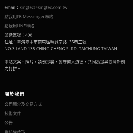
email：
kingtec@kingtec.com.tw
點我用FB Messenger聯絡
點我用LINE聯絡
郵遞區號：408
住址：臺灣臺中市南屯區精誠南路135巷三號
NO.3 LAND 135 CHING-CHENG S. RD. TAICHUNG TAIWAN
本站文案、照片，請勿抄襲，誓守商人道德，共同為提昇臺灣新創
力打拼。
關於我們
公司簡介及交易方式
技術文件
公告
隱私權政策