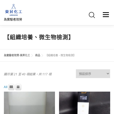
跳
至
主
選單
要
為實驗者效勞
內
容
首頁
關於我們
聯絡我們
產品介紹
FB專頁
【組織培養、微生物檢測】
網路商店
直購專區
詢價車、購物車/會員
為實驗者效勞-東昇化工
商品
【組織培養、微生物檢測】
顯示第 21 至 40 項結果，共 117 項
All