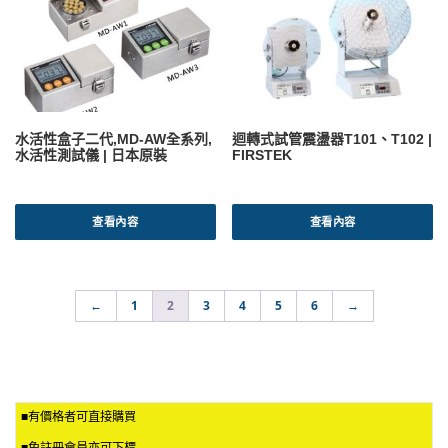
水活性盒子二代,MD-AW全系列,
迴轉式試管震盪器T101、T102 |
水活性測試儀 | 日本原裝
FIRSTEK
查看內容
查看內容
←
1
2
3
4
5
6
→
■有價格者可直接購買