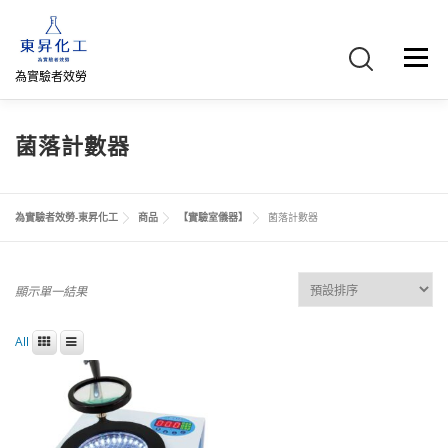
跳
至
主
選單
要
為實驗者效勞
內
容
首頁
關於我們
聯絡我們
產品介紹
FB專頁
菌落計數器
網路商店
直購專區
詢價車、購物車/會員
為實驗者效勞-東昇化工
商品
【實驗室儀器】
菌落計數器
顯示單一結果
All