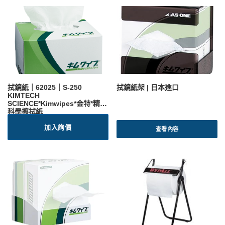
T
T
$
$
8
6
0
0
。
。
拭鏡紙｜62025｜S-250
拭鏡紙架 | 日本進口
KIMTECH
SCIENCE*Kimwipes*金特*精密
科學擦拭紙
加入詢價
查看內容