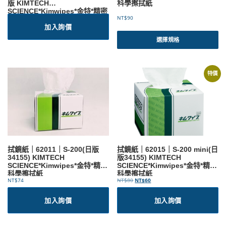
版 KIMTECH
科學擦拭紙
面
SCIENCE*Kimwipes*金特*精密
選
NT$
90
科學擦拭紙
加入詢價
擇
此
選
產
選擇規格
項
品
有
多
特價
種
款
式
。
可
在
產
拭鏡紙｜62011｜S-200(日版
拭鏡紙｜62015｜S-200 mini(日
品
34155) KIMTECH
版34155) KIMTECH
頁
SCIENCE*Kimwipes*金特*精密
SCIENCE*Kimwipes*金特*精密
面
科學擦拭紙
科學擦拭紙
原
目
選
NT$
74
NT$
80
NT$
60
始
前
擇
價
價
加入詢價
加入詢價
選
格
格
項
：
：
N
N