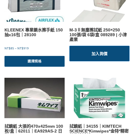
KLEENEX 專業鎖水擦手紙 150
M-3Ⅱ無塵擦拭紙 250×250
抽x16包｜28100
100張/袋 6袋/盒 089289 | 小津
產業
價
NT$
85
–
NT$
919
格
加入詢價
此
範
產
選擇規格
圍
品
：
有
N
T
多
$
種
8
款
5
式
到
。
N
可
T
$
在
9
產
1
拭鏡紙 大張的470x425mm 100
拭鏡紙｜34155｜KIMTECH
品
9
枚/盒｜62011｜EA929AS-2 日
SCIENCE*Kimwipes*金特*精密
頁