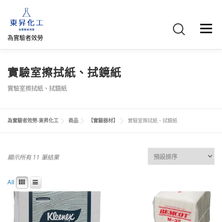
跳
至
主
選單
要
為實驗者效勞
內
容
首頁
關於我們
聯絡我們
產品介紹
FB專頁
實驗室擦拭紙、拭鏡紙
實驗室擦拭紙、拭鏡紙
網路商店
直購專區
詢價車、購物車/會員
為實驗者效勞-東昇化工
商品
【實驗器材】
實驗室擦拭紙、拭鏡紙
顯示所有 11 筆結果
All