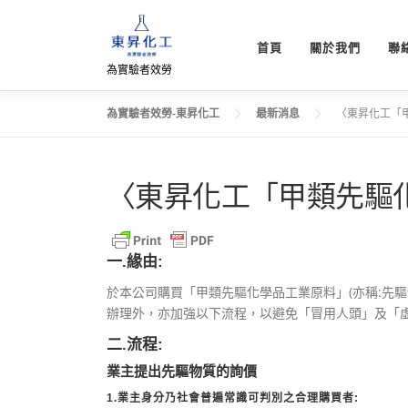
跳
至
首頁
關於我們
聯
主
為實驗者效勞
要
內
容
為實驗者效勞-東昇化工
最新消息
〈東昇化工「
〈東昇化工「甲類先驅
一.緣由:
於本公司購買「甲類先驅化學品工業原料」(亦稱:先
辦理外，亦加強以下流程，以避免「冒用人頭」及「
二.流程:
業主提出先驅物質的詢價
1.業主身分乃社會普遍常識可判別之合理購買者: