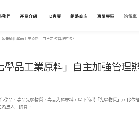
絡我們
產品介紹
FB專頁
網路商店
直購專區
詢價車
甲類先驅化學品工業原料」自主加強管理辦法〉
化學品工業原料」自主加強管理
驅化學品、毒品先驅物質、毒品先驅原料，以下簡稱「先驅物質」)，除依
虛偽法人」購買。