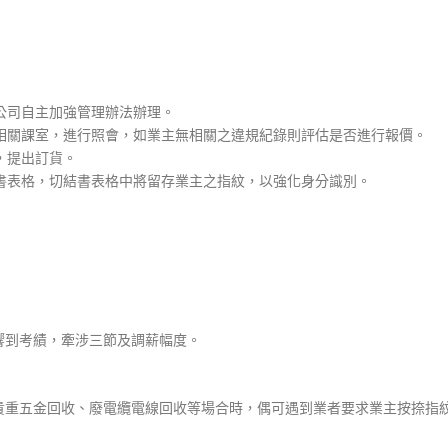
本公司自主加強管理辦法辦理。
之相關課室，進行照會，如業主無相關之違規紀錄則評估是否進行報價。
，提出訂貨。
結書表格，切結書表格中將留存業主之指紋，以強化身分識別。
響到考績，牽涉三節及調薪幅度。
貴重五金回收、廢電纜電線回收等場合時，偶可遇到業者要求業主按捺指