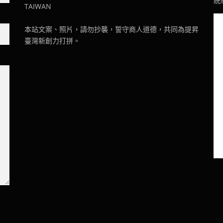
統編
TAIWAN
本站文案、照片，請勿抄襲，誓守商人道德，共同為提昇
臺灣新創力打拼。