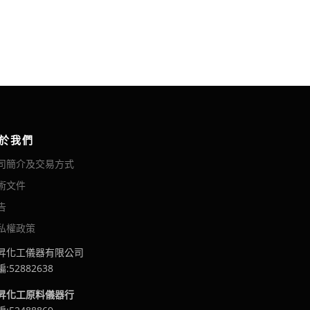
於我們
司簡介及交易方式
術文件
告
私權政策
昇化工儀器有限公司
:52882638
昇化工原料儀器行