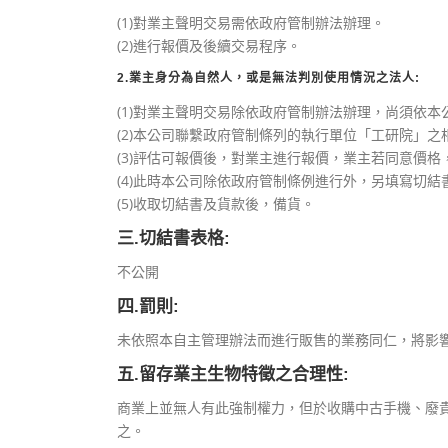
(1)對業主聲明交易需依政府管制辦法辦理。
(2)進行報價及後續交易程序。
2.業主身分為自然人，或是無法判別使用情況之法人:
(1)對業主聲明交易除依政府管制辦法辦理，尚須依
(2)本公司聯繫政府管制條列的執行單位「工研院」
(3)評估可報價後，對業主進行報價，業主若同意價格
(4)此時本公司除依政府管制條例進行外，另填寫切
(5)收取切結書及貨款後，備貨。
三.切結書表格:
不公開
四.罰則:
未依照本自主管理辦法而進行販售的業務同仁，將影
五.留存業主生物特徵之合理性:
商業上並無人有此強制權力，但於收購中古手機、廢
之。