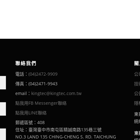
聯絡我們
關
電話：
(04)2472-9909
公
傳真：(04)2471-9943
技
email：
kingtec@kingtec.com.tw
公
點我用FB Messenger聯絡
隱
點我用LINE聯絡
東
統編
郵遞區號：408
住址：臺灣臺中市南屯區精誠南路135巷三號
東
NO.3 LAND 135 CHING-CHENG S. RD. TAICHUNG