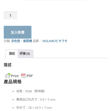
包
埋
盒
Embedding
加入詢價
Cassette
VEC
分類:
染色壺、展開槽
品牌：
VIOLAMOビオラモ
系
列
|
描述
評價 (0)
VIOLAMO
ビ
描述
オ
ラ
モ
產品規格
數
量
材質：POM（聚甲醛）
藥液出口孔尺寸：0.9 × 5 mm
外尺寸：28 × 43.5 × 7 mm