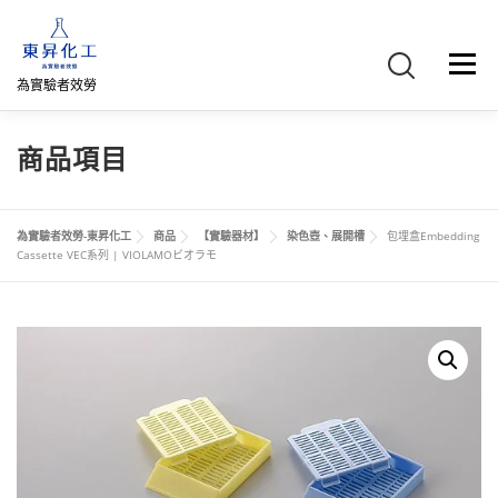
跳
至
主
選單
要
為實驗者效勞
內
容
首頁
關於我們
聯絡我們
產品介紹
FB專頁
商品項目
網路商店
直購專區
詢價車、購物車/會員
為實驗者效勞-東昇化工
商品
【實驗器材】
染色壺、展開槽
包埋盒Embedding
Cassette VEC系列 | VIOLAMOビオラモ