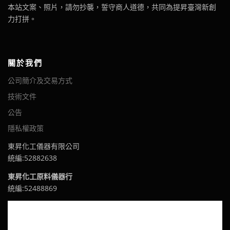
本站文案、照片，請勿抄襲，誓守商人道德，共同為提昇臺灣新創
力打拼。
關於我們
公司簡介及交易方式
技術文件
公告
隱私權政策
東昇化工儀器有限公司
統編:52882638
東昇化工原料儀器行
統編:52488869