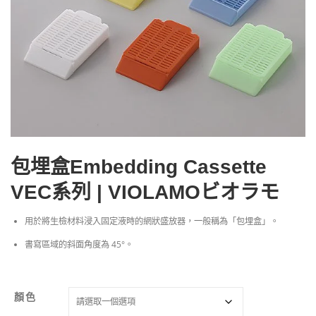
包埋盒Embedding Cassette
VEC系列 | VIOLAMOビオラモ
用於將生檢材料浸入固定液時的網狀盛放器，一般稱為「包埋盒」。
書寫區域的斜面角度為 45°。
顏色