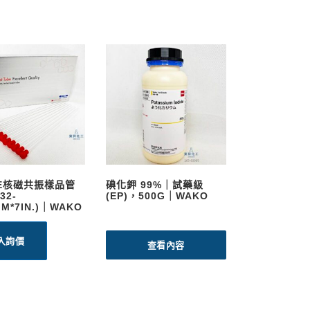
PE核磁共振樣品管
碘化鉀 99%｜試藥級
32-
(EP)，500G｜WAKO
MM*7IN.)｜WAKO
入詢價
查看內容