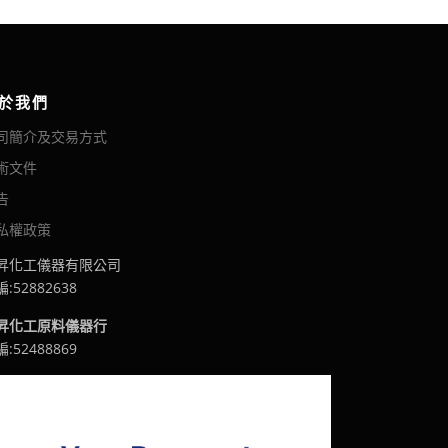
於我們
司簡介及交易方式
術文件
告
私權政策
昇化工儀器有限公司
:52882638
昇化工原料儀器行
:52488869