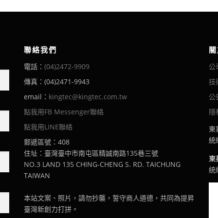
聯絡我們
關
電話：
(04)2472-9909
公
傳真：(04)2471-9943
技
email：
kingtec@kingtec.com.tw
公
點我用FB Messenger聯絡
隱
點我用LINE聯絡
東
統編
郵遞區號：408
住址：臺灣臺中市南屯區精誠南路135巷三號
東
NO.3 LAND 135 CHING-CHENG S. RD. TAICHUNG
統編
TAIWAN
本站文案、照片，請勿抄襲，誓守商人道德，共同為提昇
臺灣新創力打拼。