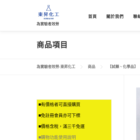
跳
至
首頁
關於我們
聯
主
為實驗者效勞
要
內
容
商品項目
為實驗者效勞-東昇化工
商品
【試藥、化學品】
■有價格者可直接購買
■免註冊會員亦可下標
■價格含稅，滿三千免運
■
購物功能使用說明