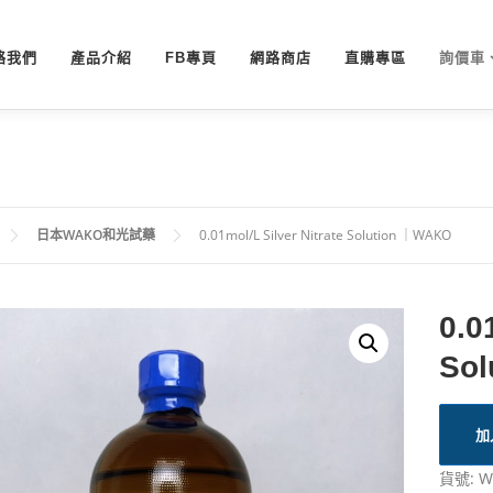
絡我們
產品介紹
FB專頁
網路商店
直購專區
詢價車
日本WAKO和光試藥
0.01mol/L Silver Nitrate Solution ｜WAKO
0.0
So
加
貨號:
W