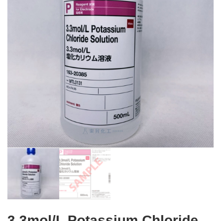
3.3mol/L Potassium Chloride