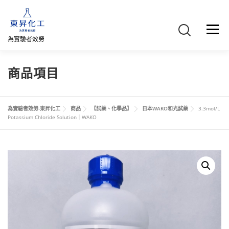
跳
至
主
選單
要
為實驗者效勞
內
容
首頁
關於我們
聯絡我們
產品介紹
FB專頁
商品項目
網路商店
直購專區
詢價車、購物車/會員
為實驗者效勞-東昇化工
商品
【試藥、化學品】
日本WAKO和光試藥
3.3mol/L
Potassium Chloride Solution｜WAKO