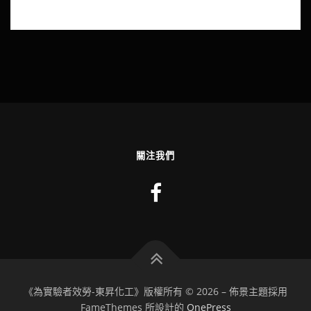
關注我們
《為實驗者效勞-東昇化工》版權所有 © 2026
–
佈景主題採用
FameThemes 所設計的
OnePress