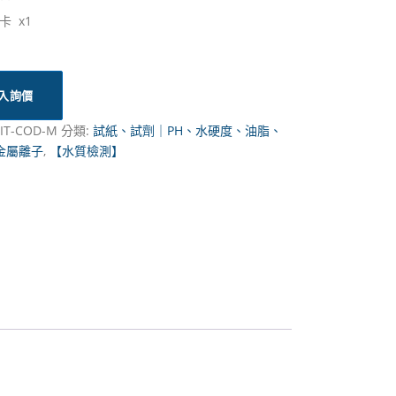
卡 x1
入詢價
IT-COD-M
分類:
試紙、試劑｜PH、水硬度、油脂、
金屬離子
,
【水質檢測】