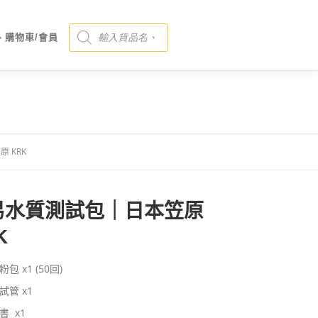
Products search
、購物車/會員
 KRK
易水質測試包｜日本笠原
K
包 x1 (50回)
試管 x1
書 x1