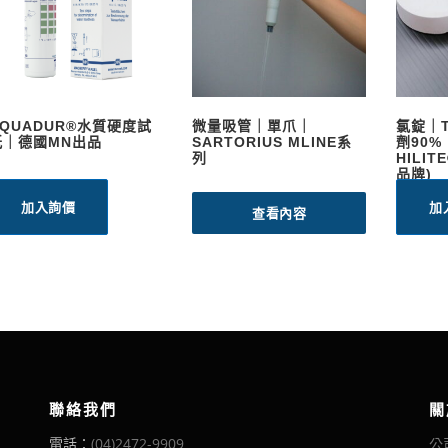
AQUADUR®水質硬度試
微量吸管｜單爪｜
氯錠｜
紙｜德國MN出品
SARTORIUS MLINE系
劑90
列
HILIT
品牌)
加入詢價
加
查看內容
聯絡我們
關
電話：
(04)2472-9909
公