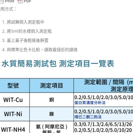
使用方式：
將試藥倒入測定瓶中
將5ml的水樣倒入測定瓶
蓋上蓋子後輕搖後靜置
與標準比色卡比較，讀取最接近的讀值