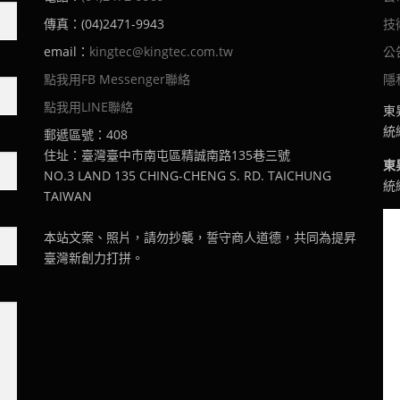
傳真：(04)2471-9943
技
email：
kingtec@kingtec.com.tw
公
點我用FB Messenger聯絡
隱
點我用LINE聯絡
東
統編
郵遞區號：408
住址：臺灣臺中市南屯區精誠南路135巷三號
東
NO.3 LAND 135 CHING-CHENG S. RD. TAICHUNG
統編
TAIWAN
本站文案、照片，請勿抄襲，誓守商人道德，共同為提昇
臺灣新創力打拼。