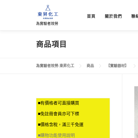
跳
至
首頁
關於我們
聯
主
為實驗者效勞
要
內
容
商品項目
為實驗者效勞-東昇化工
商品
【實驗器材】
■有價格者可直接購買
■免註冊會員亦可下標
■價格含稅，滿三千免運
■
購物功能使用說明