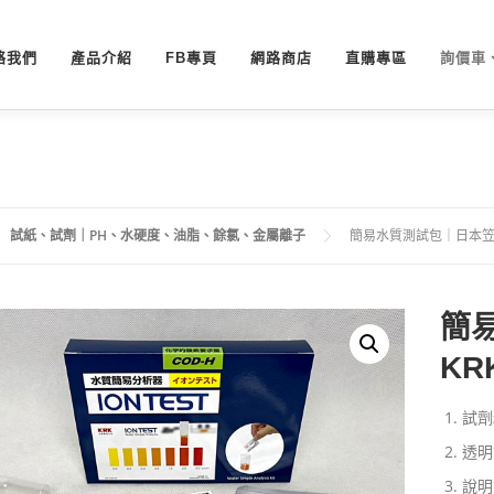
絡我們
產品介紹
FB專頁
網路商店
直購專區
詢價車
試紙、試劑｜PH、水硬度、油脂、餘氯、金屬離子
簡易水質測試包｜日本笠原
簡
KR
試劑粉
透明
說明