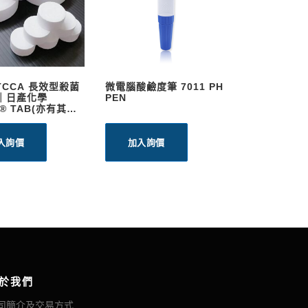
TCCA 長效型殺菌
微電腦酸鹼度筆 7011 PH
%｜日產化學
PEN
E® TAB(亦有其他
入詢價
加入詢價
於我們
司簡介及交易方式