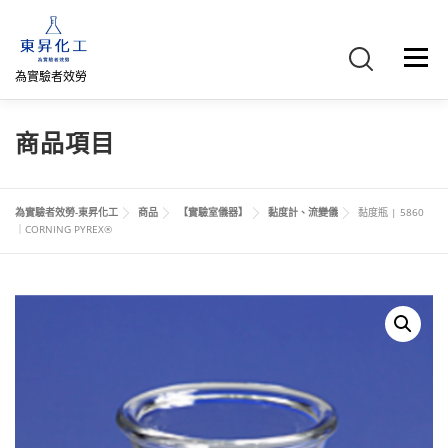
跳
至
主
選單
要
為實驗者效勞
內
容
首頁
關於我們
聯絡我們
產品介紹
FB專頁
商品項目
網路商店
直購專區
詢價車、購物車/會員
為實驗者效勞-東昇化工
商品
【實驗室儀器】
黏度計、流變儀
黏度瓶 | 5860
｜CORNING PYREX®