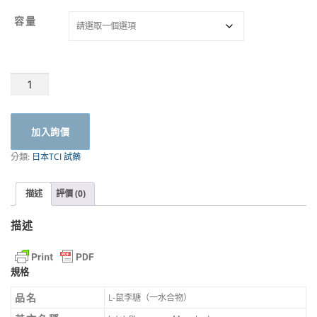
容量
L-
鼠
李
糖
加入詢價
98%
｜
分類:
日本TCI 試藥
TCI
數
量
描述
評價 (0)
描述
規格
品名
L-鼠李糖（一水合物）