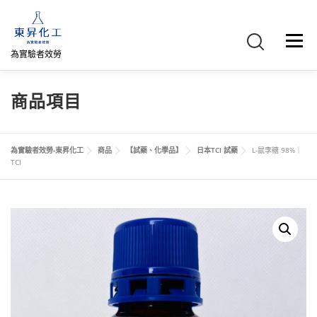
跳
至
主
選單
要
為實驗者效勞
內
容
首頁
關於我們
聯絡我們
產品介紹
FB專頁
商品項目
網路商店
直購專區
詢價車、購物車/會員
為實驗者效勞-東昇化工
商品
【試藥、化學品】
日本TCI 試藥
L-鼠李糖 98%｜
TCI