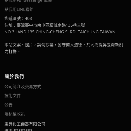
點我用FB Messenger聯絡
點我用LINE聯絡
郵遞區號：408
住址：臺灣臺中市南屯區精誠南路135巷三號
NO.3 LAND 135 CHING-CHENG S. RD. TAICHUNG TAIWAN
本站文案、照片，請勿抄襲，誓守商人道德，共同為提昇臺灣新創
力打拼。
關於我們
公司簡介及交易方式
技術文件
公告
隱私權政策
東昇化工儀器有限公司
統編:52882638