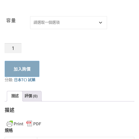
容量
1,1-
Diphenyl-
2-
picrylhydrazyl
加入詢價
Free
Radical(DPPH)
分類:
日本TCI 試藥
1g
|
TCI
描述
評價 (0)
數
量
描述
規格