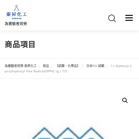
跳
至
主
選單
要
為實驗者效勞
內
容
首頁
關於我們
聯絡我們
產品介紹
FB專頁
商品項目
網路商店
直購專區
詢價車、購物車/會員
為實驗者效勞-東昇化工
商品
【試藥、化學品】
日本TCI 試藥
1,1-Diphenyl-2-
picrylhydrazyl Free Radical(DPPH) 1g | TCI