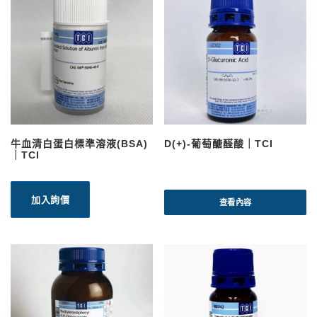
牛血清白蛋白標準溶液(BSA)
D(+)-葡萄醣醛酸｜TCI
｜TCI
加入詢價
查看內容