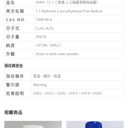
品名
DPPH（1,1-二苯基-2-三硝基苯肼自由基）
英文名稱
1,1-Diphenyl-2-picrylhydrazyl Free Radical
CAS NO.
1898-66-4
分子式
C₁₈H₁₂N₅O₆
分子量
394.32
純度
>97.0%（HPLC）
外觀
Violet to dark violet powder
保存與安全
保存條件
室溫、避光、低溫
警示語
Warning
危害說明
H302、H312、H332、H315、H319、H335
相關商品