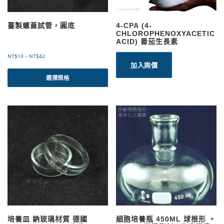
臺製螺蓋試管，圓底
4-CPA (4-
CHLOROPHENOXYACETIC
ACID) 番茄生長素
價
NT$
10
–
NT$
42
格
加入詢價
此
範
產
選擇規格
圍
品
：
有
N
T
多
$
種
1
款
0
式
到
。
N
可
T
$
在
4
產
2
品
頁
面
選
培養皿 鈉玻璃材質 德國
細胞培養瓶 450ML 球根形 。