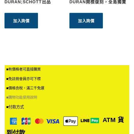
擇
DURAN;SCHOTT出品
DURAN開模復刻，全島獨賣
選
項
加入詢價
加入詢價
■有價格者可直接購買
■免註冊會員亦可下標
■價格含稅，滿三千免運
■
購物功能使用說明
付款方式
■
ATM
貨
到付款