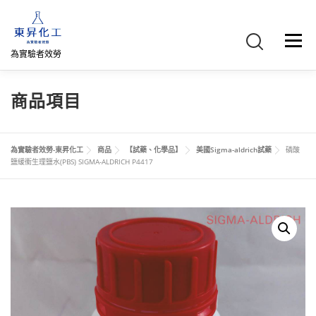
跳
至
主
選單
要
為實驗者效勞
內
容
首頁
關於我們
聯絡我們
產品介紹
FB專頁
商品項目
網路商店
直購專區
詢價車、購物車/會員
為實驗者效勞-東昇化工
商品
【試藥、化學品】
美國Sigma-aldrich試藥
磷酸
鹽緩衝生理鹽水(PBS) SIGMA-ALDRICH P4417