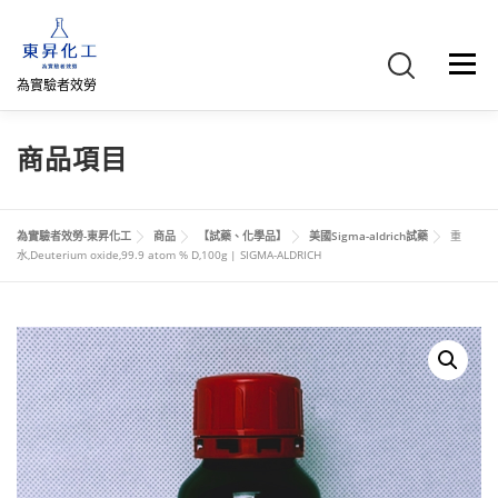
跳
至
主
選單
要
為實驗者效勞
內
容
首頁
關於我們
聯絡我們
產品介紹
FB專頁
商品項目
網路商店
直購專區
詢價車、購物車/會員
為實驗者效勞-東昇化工
商品
【試藥、化學品】
美國Sigma-aldrich試藥
重
水,Deuterium oxide,99.9 atom % D,100g | SIGMA-ALDRICH