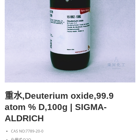
重水,Deuterium oxide,99.9
atom % D,100g | SIGMA-
ALDRICH
CAS NO:7789-20-0
化學式:D2O