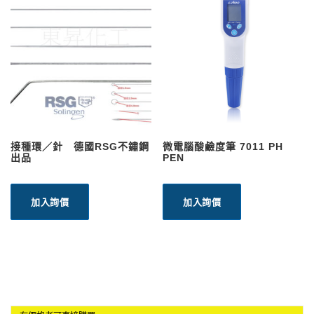
接種環／針 德國RSG不鏽鋼
微電腦酸鹼度筆 7011 PH
出品
PEN
加入詢價
加入詢價