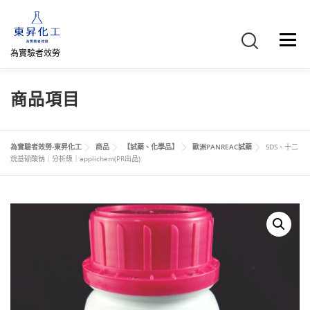
跳
至
主
選單
要
為實驗者效勞
內
容
首頁
關於我們
聯絡我們
產品介紹
FB專頁
商品項目
網路商店
直購專區
詢價車、購物車/會員
為實驗者效勞-東昇化工
商品
【試藥、化學品】
歐洲PANREAC試藥
SDS、十二
烷基硫酸钠｜分析級｜applichem(PR出品)