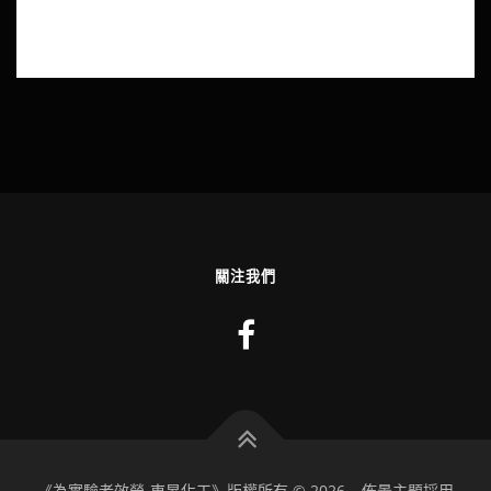
關注我們
《為實驗者效勞-東昇化工》版權所有 © 2026
–
佈景主題採用