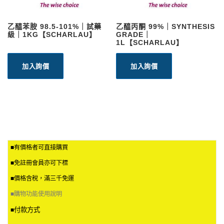
乙醯苯胺 98.5-101%｜試藥
乙醯丙酮 99%｜SYNTHESIS
級｜1KG【SCHARLAU】
GRADE｜
1L【SCHARLAU】
加入詢價
加入詢價
■有價格者可直接購買
■免註冊會員亦可下標
■價格含稅，滿三千免運
■
購物功能使用說明
付款方式
■