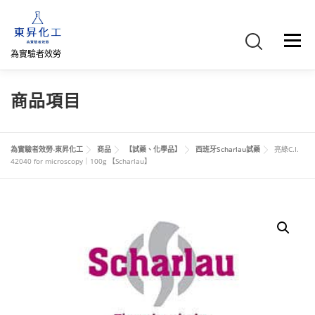
跳
至
主
選單
要
為實驗者效勞
內
容
首頁
關於我們
聯絡我們
產品介紹
FB專頁
商品項目
網路商店
直購專區
詢價車、購物車/會員
為實驗者效勞-東昇化工
商品
【試藥、化學品】
西班牙Scharlau試藥
亮綠C.I.
42040 for microscopy｜100g 【Scharlau】