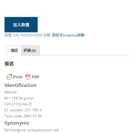
加入詢價
貨號:
SAL-PO03310500
分類:
西班牙Scharlau試藥
描述
評價 (0)
描述
Identification
KMnO4
M = 158,04 g/mol
CAS [7722-64-7]
EC number: 231-760-3
Taric code: 2841 61 00
Synonyms
Permanganic acid potassium salt