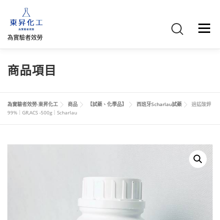
跳
至
主
選單
要
為實驗者效勞
內
容
首頁
關於我們
聯絡我們
產品介紹
FB專頁
商品項目
網路商店
直購專區
詢價車、購物車/會員
為實驗者效勞-東昇化工
商品
【試藥、化學品】
西班牙Scharlau試藥
過錳酸鉀
99%｜GR,ACS -500g｜Scharlau