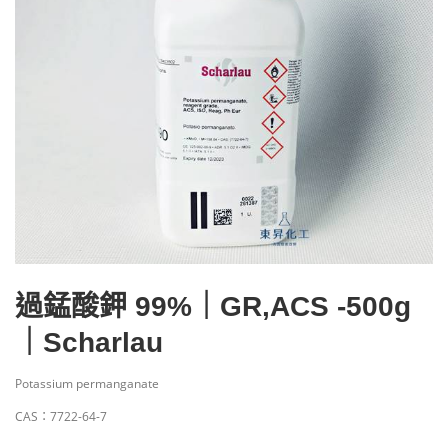
過錳酸鉀 99%｜GR,ACS -500g
｜Scharlau
Potassium permanganate
CAS：7722-64-7