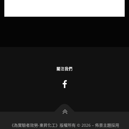
關注我們
《為實驗者效勞-東昇化工》版權所有 © 2026
–
佈景主題採用