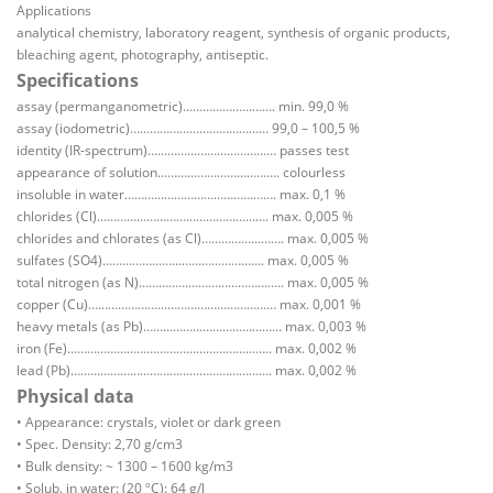
Applications
analytical chemistry, laboratory reagent, synthesis of organic products,
bleaching agent, photography, antiseptic.
Specifications
assay (permanganometric)………………………. min. 99,0 %
assay (iodometric)…………………………………… 99,0 – 100,5 %
identity (IR-spectrum)………………………………… passes test
appearance of solution………………………………. colourless
insoluble in water………………………………………. max. 0,1 %
chlorides (Cl)……………………………………………. max. 0,005 %
chlorides and chlorates (as Cl)……………………. max. 0,005 %
sulfates (SO4)…………………………………………. max. 0,005 %
total nitrogen (as N)…………………………………….. max. 0,005 %
copper (Cu)………………………………………………… max. 0,001 %
heavy metals (as Pb)…………………………………… max. 0,003 %
iron (Fe)…………………………………………………….. max. 0,002 %
lead (Pb)……………………………………………………. max. 0,002 %
Physical data
• Appearance: crystals, violet or dark green
• Spec. Density: 2,70 g/cm3
• Bulk density: ~ 1300 – 1600 kg/m3
• Solub. in water: (20 ºC): 64 g/l