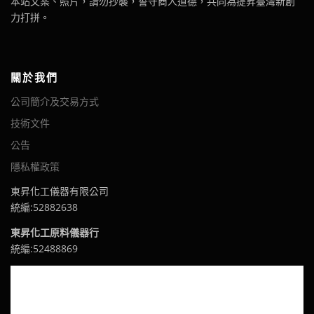
本站文案、照片，請勿抄襲，誓守商人道德，共同為提昇臺灣新創
力打拼。
關於我們
公司簡介及交易方式
技術文件
公告
隱私權政策
東昇化工儀器有限公司
統編:52882638
東昇化工原料儀器行
統編:52488869