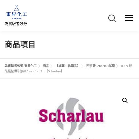
跳
至
主
選單
要
為實驗者效勞
內
容
首頁
關於我們
聯絡我們
產品介紹
FB專頁
商品項目
網路商店
直購專區
詢價車、購物車/會員
為實驗者效勞-東昇化工
商品
【試藥、化學品】
西班牙Scharlau試藥
0.1N 硫
酸鐵銨標準液(0.1mol/l)｜1L 【Scharlau】