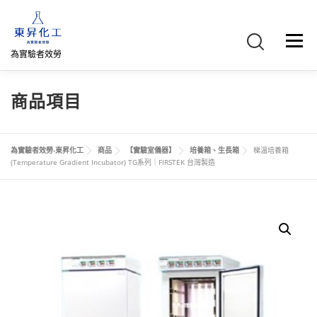
跳
至
主
選單
要
為實驗者效勞
內
容
首頁
關於我們
聯絡我們
產品介紹
FB專頁
商品項目
網路商店
直購專區
詢價車、購物車/會員
為實驗者效勞-東昇化工
商品
【實驗室儀器】
培養箱、生長箱
梯溫培養箱
(Temperature Gradient Incubator) TG系列｜FIRSTEK 台灣製造