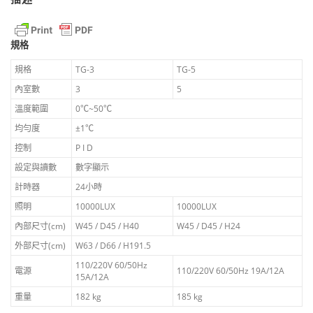
｜
FIRSTEK
台
規格
灣
製
規格
TG-3
TG-5
造
內室數
3
5
數
量
溫度範圍
0℃~50℃
均勻度
±1℃
控制
P I D
設定與讀數
數字顯示
計時器
24小時
照明
10000LUX
10000LUX
內部尺寸(cm)
W45 / D45 / H40
W45 / D45 / H24
外部尺寸(cm)
W63 / D66 / H191.5
110/220V 60/50Hz
電源
110/220V 60/50Hz 19A/12A
15A/12A
重量
182 kg
185 kg