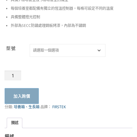
每個培養室都配備有獨立的恆溫控制器，每格可設定不同的溫度
具備整體燈光控制
外部為SECC防鏽處理鋼板烤漆，內部為不鏽鋼
型號
梯
溫
培
養
加入詢價
箱
(Temperature
分類:
培養箱、生長箱
品牌：
FIRSTEK
Gradient
Incubator)
TG
描述
系
列
描述