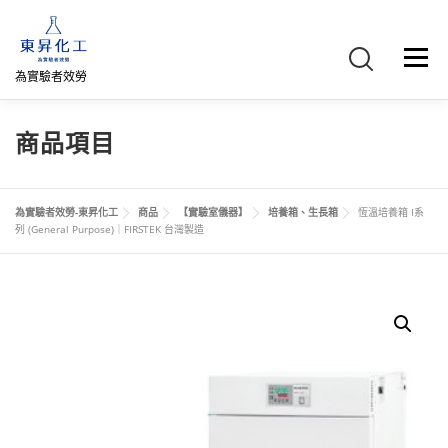
跳
至
主
選單
要
為實驗者效勞
內
容
首頁
關於我們
聯絡我們
產品介紹
FB專頁
商品項目
網路商店
直購專區
詢價車、購物車/會員
為實驗者效勞-東昇化工
商品
【實驗室儀器】
培養箱、生長箱
恆溫培養箱 I系
列 (General Purpose)｜FIRSTEK 台灣製造