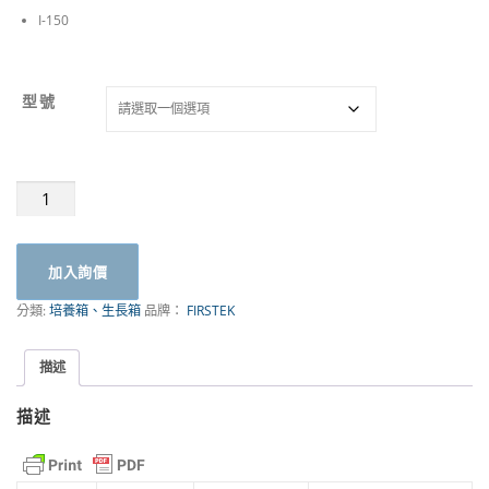
I-150
型號
恆
溫
培
養
加入詢價
箱
I
分類:
培養箱、生長箱
品牌：
FIRSTEK
系
列
(General
描述
Purpose)
｜
描述
FIRSTEK
台
灣