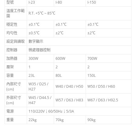
製
型號
I-23
I-80
I-150
造
溫度工作範
R.T. +5℃ ~ 85℃
數
圍
量
穩定性
±0.1℃
±0.1℃
±0.1℃
均勻性
±0.5℃
±2℃
±2℃
設定與讀取
數字顯示
控制器
微處理器控制
加熱器
300W
600W
700W
層架
1
2
2
容量
23L
80L
150L
內部尺寸
W35 / D25 /
W40 / D40 / H50
W50 / D50 / H60
(cm)
H27
外部尺寸
W45 / D44.5 /
W57 / D63 / H83
W67 / D63 / H92.5
(cm)
H47
電源
110/220V；60/50Hz；5/3A
重量
22kg
70kg
90kg