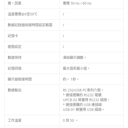
爾。因素
響應 50 Hz / 60 Hz
溫度響應@0至50℃
/
數據記錄器採樣時間設定範圍
/
記憶卡
/
進階設定
/
數據保持
凍結顯示讀數。
記憶回憶
最大值和最小值。
顯示器取樣時間
約。 1秒。
數據輸出
RS 232/USB PC串列介面。
* 連接選購的 RS232 電纜
UPCB-02 將獲得 RS232 插頭。
* 連接選購的 USB 連接線
USB-01 將獲得 USB 插頭。
工作溫度
0 到 50 。