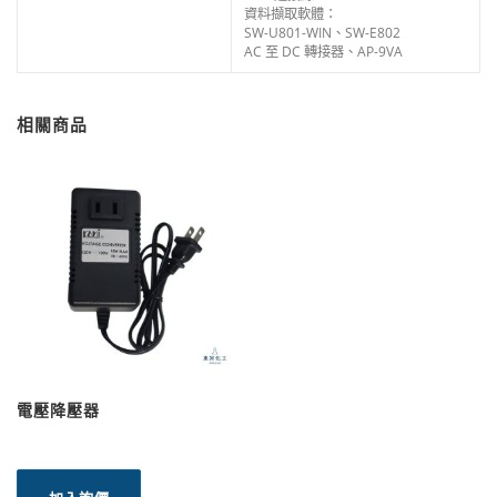
資料擷取軟體：
SW-U801-WIN、SW-E802
AC 至 DC 轉接器、AP-9VA
相關商品
電壓降壓器