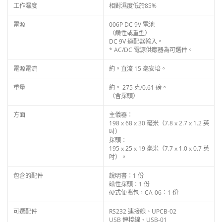
工作濕度
相對濕度低於85%
電源
006P DC 9V 電池
（鹼性或重型）
DC 9V 適配器輸入。
* AC/DC 電源供應器為可選件。
電源電流
約。直流 15 毫安培。
重量
約。 275 克/0.61 磅。
（含探頭）
方面
主儀器：
198 x 68 x 30 毫米（7.8 x 2.7 x 1.2 英
吋）
探頭：
195 x 25 x 19 毫米（7.7 x 1.0 x 0.7 英
吋）。
包含的配件
說明書：1 份
磁性探頭：1 份
硬式便攜包，CA-06：1 份
可選配件
RS232 連接線、UPCB-02
USB 連接線、USB-01