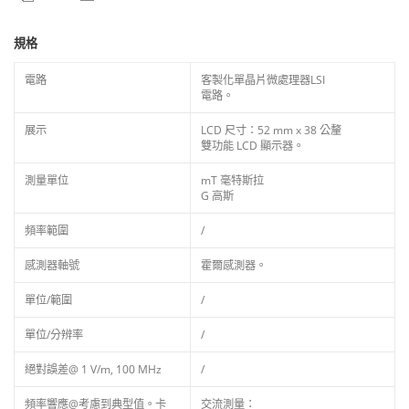
規格
電路
客製化單晶片微處理器LSI
電路。
展示
LCD 尺寸：52 mm x 38 公釐
雙功能 LCD 顯示器。
測量單位
mT 毫特斯拉
G 高斯
頻率範圍
/
感測器軸號
霍爾感測器。
單位/範圍
/
單位/分辨率
/
絕對誤差@ 1 V/m, 100 MHz
/
頻率響應@考慮到典型值。卡
交流測量：