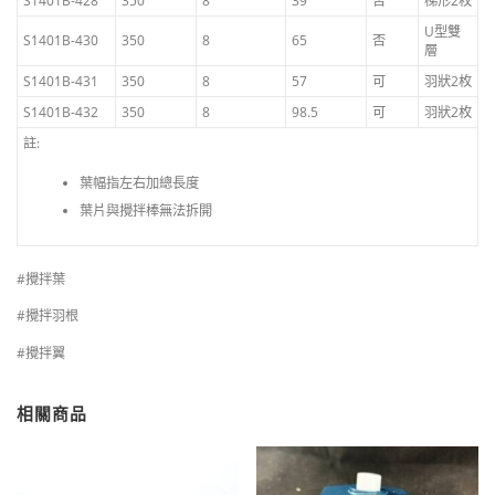
S1401B-428
350
8
39
否
梯形2枚
U型雙
S1401B-430
350
8
65
否
層
S1401B-431
350
8
57
可
羽狀2枚
S1401B-432
350
8
98.5
可
羽狀2枚
註:
葉幅指左右加總長度
葉片與攪拌棒無法拆開
#攪拌葉
#攪拌羽根
#攪拌翼
相關商品