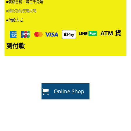
品
■價格含稅，滿三千免運
頁
■
購物功能使用說明
面
選
付款方式
■
擇
選
ATM
貨
項
到付款
Online Shop