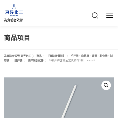
跳
至
主
選單
要
為實驗者效勞
內
容
首頁
關於我們
聯絡我們
產品介紹
FB專頁
商品項目
網路商店
直購專區
詢價車、購物車/會員
為實驗者效勞-東昇化工
商品
【實驗室儀器】
攪拌器、均質機、鐵胃、乳化機、球
磨機
攪拌機
攪拌葉及配件
PP攪拌棒含葉,固定式,梯形2葉 | Kartell