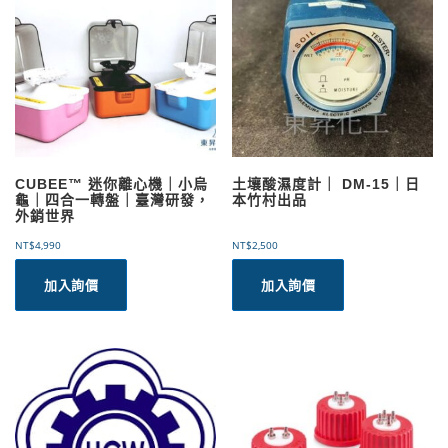
CUBEE™ 迷你離心機｜小烏
土壤酸濕度計｜ DM-15｜日
龜｜四合一轉盤｜臺灣研發，
本竹村出品
外銷世界
NT$
4,990
NT$
2,500
加入詢價
加入詢價