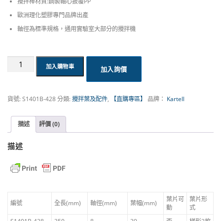
攪拌棒材質:鋼製軸心披覆PP
歐洲理化塑膠專門品牌出產
軸徑為標準規格，通用實驗室大部分的攪拌機
PP
加入購物車
加入詢價
攪
拌
棒
貨號:
S1401B-428
分類:
攪拌葉及配件
,
【直購專區】
品牌：
Kartell
含
葉,
固
描述
評價 (0)
定
式,
描述
梯
形
2
葉
|
Kartell
葉片可
葉片形
編號
全長(mm)
軸徑(mm)
葉幅(mm)
動
式
數
量