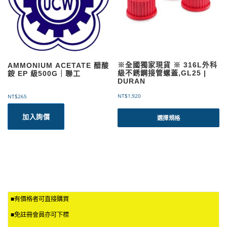
※全國獨家現貨 ※ 316L外科
AMMONIUM ACETATE 醋酸
級不銹鋼接管螺蓋,GL25 |
銨 EP 級500G｜聯工
DURAN
NT$
1,920
NT$
265
此
加入詢價
產
選擇規格
品
有
多
種
款
式
。
可
■有價格者可直接購買
在
■免註冊會員亦可下標
產