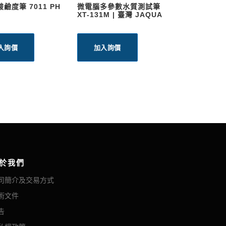
鹼度筆 7011 PH
微電腦多參數水質測試筆
XT-131M | 臺灣 JAQUA
入詢價
加入詢價
於我們
司簡介及交易方式
術文件
告