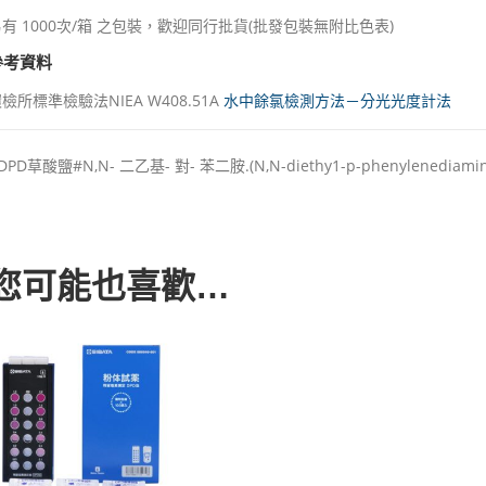
有 1000次/箱 之包裝，歡迎同行批貨(批發包裝無附比色表)
參考資料
檢所標準檢驗法NIEA W408.51A
水中餘氯檢測方法－分光光度計法
DPD草酸鹽#N,N- 二乙基- 對- 苯二胺.(N,N-diethy1-p-phenylenediamin
您可能也喜歡…