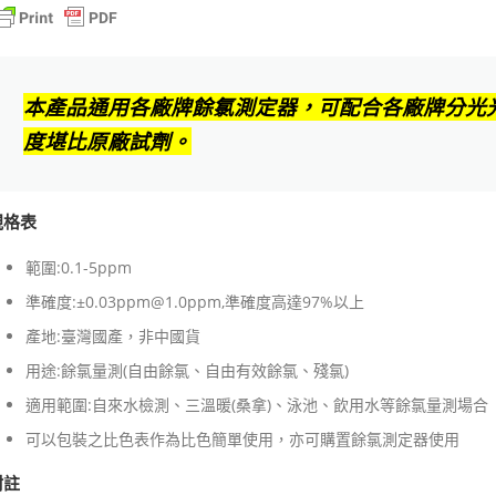
製
KF
出
品
本產品通用各廠牌餘氯測定器，可配合各廠牌分光
數
量
度堪比原廠試劑。
規格表
範圍:0.1-5ppm
準確度:±0.03ppm@1.0ppm,準確度高達97%以上
產地:臺灣國產，非中國貨
用途:餘氯量測(自由餘氯、自由有效餘氯、殘氯)
適用範圍:自來水檢測、三溫暖(桑拿)、泳池、飲用水等餘氯量測場合
可以包裝之比色表作為比色簡單使用，亦可購置餘氯測定器使用
附註