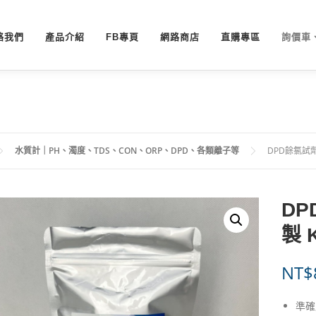
絡我們
產品介紹
FB專頁
網路商店
直購專區
詢價車
水質計｜PH、濁度、TDS、CON、ORP、DPD、各類離子等
DPD餘氯試劑
DP
製 
NT$
準確