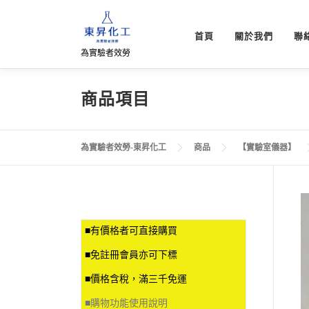
跳
至
首頁
關於我們
聯
主
為實驗者效勞
要
內
容
商品項目
為實驗者效勞-東昇化工
商品
【實驗室儀器】
■有價格者可直接購買
■免註冊會員亦可下標
■價格含稅，滿三千免運
■
購物功能使用說明