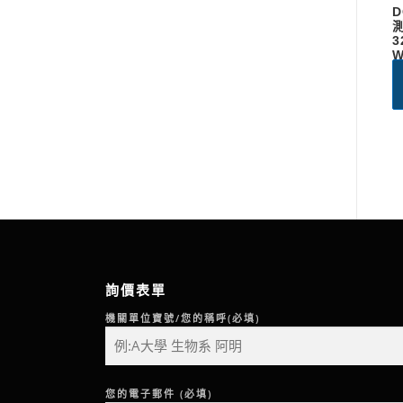
D
測
3
詢價表單
機關單位寶號/您的稱呼(必填)
您的電子郵件 (必填)