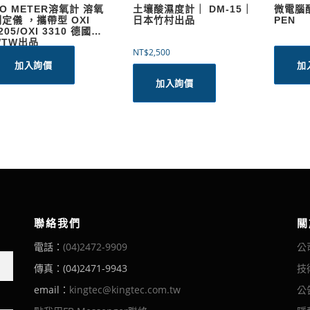
O METER溶氧計 溶氧
土壤酸濕度計｜ DM-15｜
微電腦酸
定儀 ，攜帶型 OXI
日本竹村出品
PEN
205/OXI 3310 德國
WTW出品
NT$
2,500
加入詢價
加
加入詢價
聯絡我們
關
電話：
(04)2472-9909
公
傳真：(04)2471-9943
技
email：
kingtec@kingtec.com.tw
公