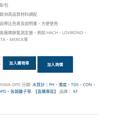
個/包
歐洲高品質材料調配
自帶比色表及說明書，方便使用
各廠牌餘氯測定器，例如:HACH、LOVIBOND、
ATA、MERCK等
加入購物車
加入詢價
0506A-DPD
分類:
水質計｜PH、濁度、TDS、CON、
DPD、各類離子等
,
【直購專區】
品牌：
KF