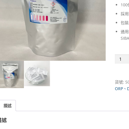
100
採用
包裝
通用
SIB
DPD
餘
氯
試
貨號:
S
劑
ORP、
100
次/
包
描述
｜
臺
描述
灣