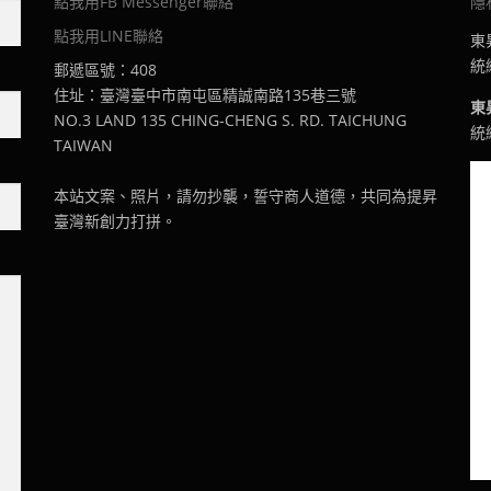
點我用FB Messenger聯絡
隱
點我用LINE聯絡
東
統編
郵遞區號：408
住址：臺灣臺中市南屯區精誠南路135巷三號
東
NO.3 LAND 135 CHING-CHENG S. RD. TAICHUNG
統編
TAIWAN
本站文案、照片，請勿抄襲，誓守商人道德，共同為提昇
臺灣新創力打拼。