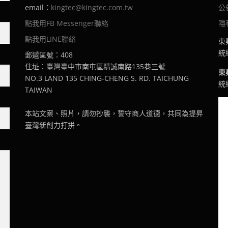
email：
kingtec@kingtec.com.tw
公
點我用FB Messenger聯絡
隱
點我用LINE聯絡
東
統編
郵遞區號：408
住址：臺灣臺中市南屯區精誠南路135巷三號
東
NO.3 LAND 135 CHING-CHENG S. RD. TAICHUNG
統編
TAIWAN
本站文案、照片，請勿抄襲，誓守商人道德，共同為提昇
臺灣新創力打拼。