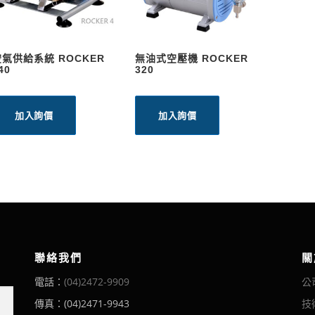
空氣供給系統 ROCKER
無油式空壓機 ROCKER
40
320
加入詢價
加入詢價
聯絡我們
關
電話：
(04)2472-9909
公
傳真：(04)2471-9943
技