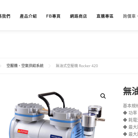
絡我們
產品介紹
FB專頁
網路商店
直購專區
詢價車
空壓機、空氣供給系統
無油式空壓機 Rocker 420
無油
基本規格 (
◆ 功率
◆ 耗電
◆ 最大
◆ 最大