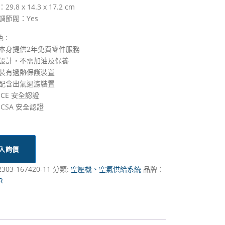
9.8 x 14.3 x 17.2 cm
調節閥：Yes​
 :
器本身提供2年免費零件服務
油設計，不需加油及保養
器裝有過熱保護裝置
器配含出氣過濾裝置
 CE 安全認證
 CSA 安全認證
入詢價
2303-167420-11
分類:
空壓機、空氣供給系統
品牌：
R