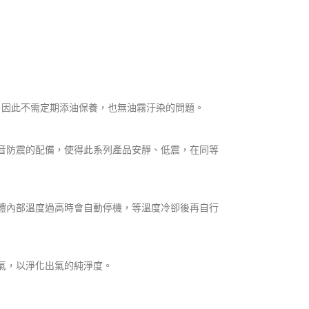
來潤滑，因此不需定期添油保養，也無油霧汙染的問題。
它消音防震的配備，使得此系列產品安靜、低震，在同等
當機體內部溫度過高時會自動停機，等溫度冷卻後再自行
水氣，以淨化出氣的純淨度。