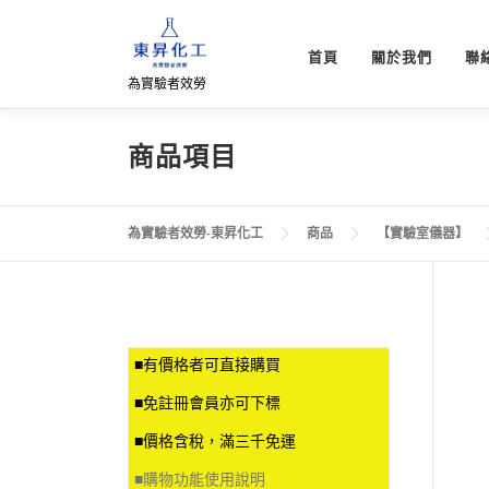
跳
至
首頁
關於我們
聯
主
為實驗者效勞
要
內
容
商品項目
為實驗者效勞-東昇化工
商品
【實驗室儀器】
■有價格者可直接購買
■免註冊會員亦可下標
■價格含稅，滿三千免運
■
購物功能使用說明