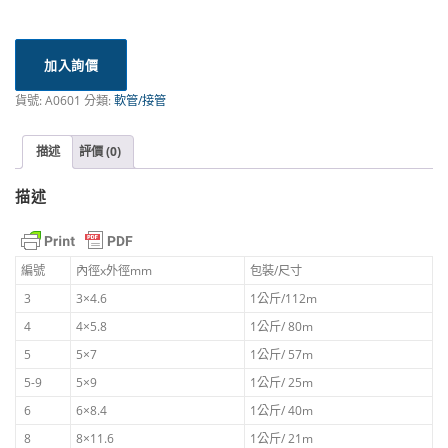
加入詢價
貨號:
A0601
分類:
軟管/接管
描述
評價 (0)
描述
編號
內徑x外徑mm
包裝/尺寸
3
3×4.6
1公斤/112m
4
4×5.8
1公斤/ 80m
5
5×7
1公斤/ 57m
5-9
5×9
1公斤/ 25m
6
6×8.4
1公斤/ 40m
8
8×11.6
1公斤/ 21m