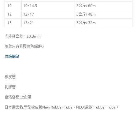
10
10×14.5
5公斤/ 60m
12
12×17
5公斤/ 48m
15
15×21
5公斤/ 32m
内外径公差：±0.3mm
現貨只有乳膠原色(飴色)
原廠網站
橡皮管
乳膠管
臺灣俗稱:止血帶
日本產品名:新型橡皮管New Rubber Tube、NEO(尼歐) rubber Tube。