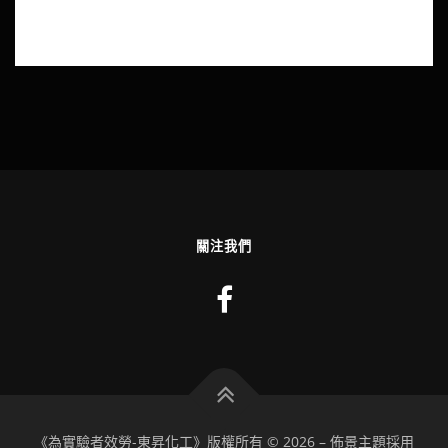
關注我們
《為實驗者效勞-東昇化工》版權所有 © 2026
–
佈景主題採用