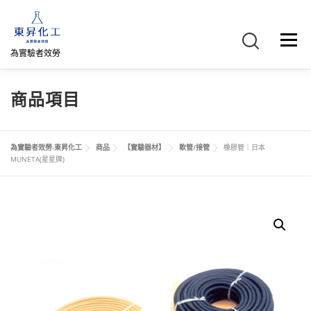
跳
至
主
選單
要
為實驗者效勞
內
容
首頁
關於我們
聯絡我們
產品介紹
FB專頁
商品項目
網路商店
直購專區
詢價車、購物車/會員
為實驗者效勞-東昇化工
商品
【實驗器材】
軟管/接管
橡膠管｜日本
MUNETA(星星牌)