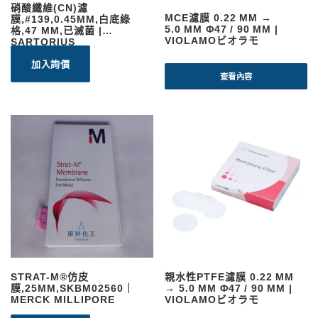
硝酸纖維(CN)濾
MCE濾膜 0.22 ΜM →
膜,#139,0.45ΜM,白底綠
5.0 ΜM Φ47 / 90 MM |
格,47 MM,已滅菌 |
VIOLAMOビオラモ
SARTORIUS
加入詢價
查看內容
STRAT-M®仿皮
親水性PTFE濾膜 0.22 ΜM
膜,25MM,SKBM02560｜
→ 5.0 ΜM Φ47 / 90 MM |
MERCK MILLIPORE
VIOLAMOビオラモ