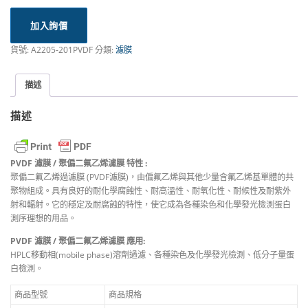
加入詢價
貨號:
A2205-201PVDF
分類:
濾膜
描述
描述
PVDF 濾膜 / 聚偏二氟乙烯濾膜 特性 :
聚偏二氟乙烯過濾膜 (PVDF濾膜)，由偏氟乙烯與其他少量含氟乙烯基單體的共
聚物組成。具有良好的耐化學腐蝕性、耐高溫性、耐氧化性、耐候性及耐紫外
射和輻射。它的穩定及耐腐蝕的特性，使它成為各種染色和化學發光檢測蛋白
測序理想的用品。
PVDF 濾膜 / 聚偏二氟乙烯濾膜 應用:
HPLC移動相(mobile phase)溶劑過濾、各種染色及化學發光檢測、低分子量蛋
白檢測。
商品型號
商品規格