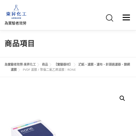
跳
至
主
選單
要
為實驗者效勞
內
容
首頁
關於我們
聯絡我們
產品介紹
FB專頁
商品項目
網路商店
直購專區
詢價車、購物車/會員
為實驗者效勞-東昇化工
商品
【實驗器材】
濾紙、濾膜、濾布、針頭過濾器、篩網
濾膜
PVDF 濾膜 / 聚偏二氟乙烯濾膜｜RONE