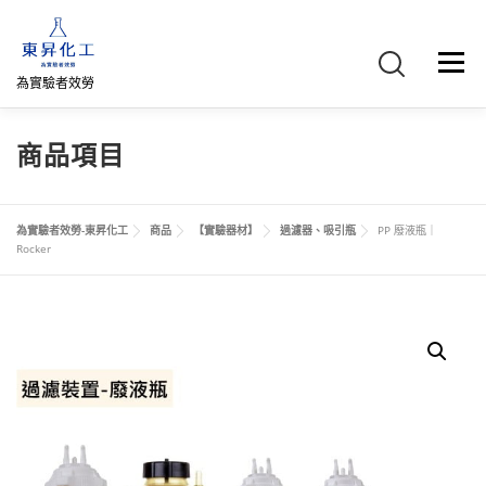
跳
至
主
選單
要
為實驗者效勞
內
容
首頁
關於我們
聯絡我們
產品介紹
FB專頁
商品項目
網路商店
直購專區
詢價車、購物車/會員
為實驗者效勞-東昇化工
商品
【實驗器材】
過濾器、吸引瓶
PP 廢液瓶｜
Rocker