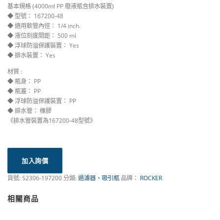
基本規格 (4000ml PP 廢液瓶含排水裝置)
◆ 型號： 167200-48
◆ 適用軟管內徑： 1/4 inch.
◆ 液位刻度間距： 500 ml
◆ 浮球防溢保護裝置： Yes
◆ 排水裝置： Yes
材質 :
◆ 瓶身： PP
◆ 瓶蓋： PP
◆ 浮球防溢保護裝置： PP
◆ 排水管： 橡膠
《排水管裝置為167200-48型號》
加入詢價
貨號:
S2306-197200
分類:
過濾器、吸引瓶
品牌：
ROCKER
相關商品