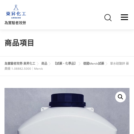
跳
至
主
選單
要
為實驗者效勞
內
容
首頁
關於我們
聯絡我們
產品介紹
FB專頁
商品項目
網路商店
直購專區
詢價車、購物車/會員
為實驗者效勞-東昇化工
商品
【試藥、化學品】
德國Merck試藥
單水硫酸鋅 藥
典級 1.08882.5000｜Merck