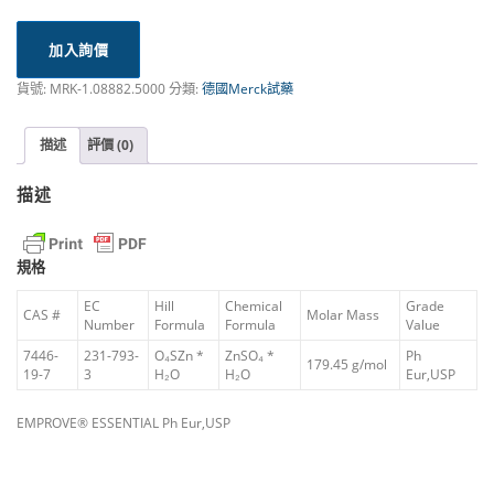
加入詢價
貨號:
MRK-1.08882.5000
分類:
德國Merck試藥
描述
評價 (0)
描述
規格
EC
Hill
Chemical
Grade
CAS #
Molar Mass
Number
Formula
Formula
Value
7446-
231-793-
O₄SZn *
ZnSO₄ *
Ph
179.45 g/mol
19-7
3
H₂O
H₂O
Eur,USP
EMPROVE® ESSENTIAL Ph Eur,USP