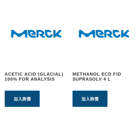
ACETIC ACID (GLACIAL)
METHANOL ECD FID
100% FOR ANALYSIS
SUPRASOLV 4 L
加入詢價
加入詢價