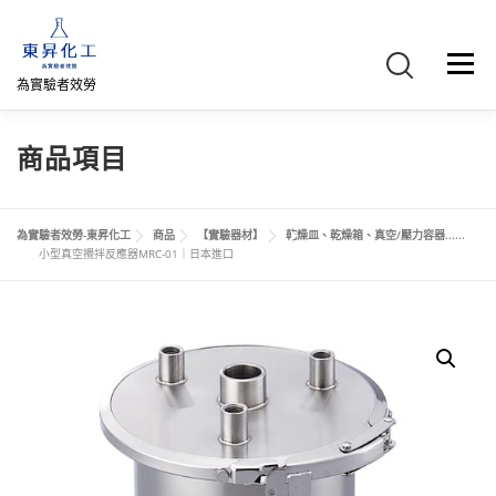
跳
至
主
選單
要
為實驗者效勞
內
容
首頁
關於我們
聯絡我們
產品介紹
FB專頁
商品項目
網路商店
直購專區
詢價車、購物車/會員
為實驗者效勞-東昇化工
商品
【實驗器材】
乾燥皿、乾燥箱、真空/壓力容器......
小型真空攪拌反應器MRC-01｜日本進口