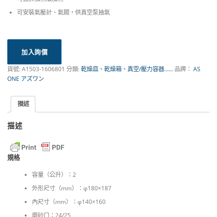
可安裝氣壓計、氣閥，供真空泵抽氣
加入詢價
貨號:
A1503-1606801
分類:
乾燥皿、乾燥箱、真空/壓力容器......
品牌：
AS
ONE アズワン
描述
描述
規格
容量（公升）：2
外形尺寸（mm）：φ180×187
內尺寸（mm）：φ140×160
磨砂口：24/25