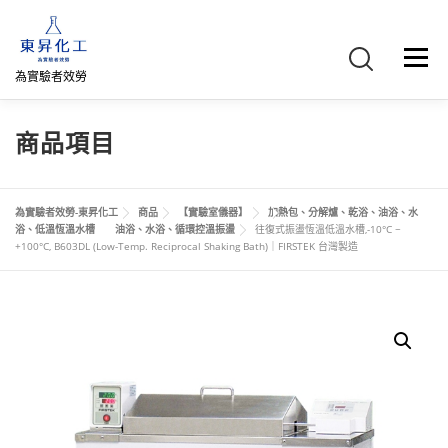
跳
至
主
選單
要
為實驗者效勞
內
容
首頁
關於我們
聯絡我們
產品介紹
FB專頁
商品項目
網路商店
直購專區
詢價車、購物車/會員
為實驗者效勞-東昇化工
商品
【實驗室儀器】
加熱包、分解爐、乾浴、油浴、水
浴、低溫恆溫水槽
油浴、水浴、循環控溫振盪
往復式振盪恆溫低溫水槽,-10°C ~
+100°C, B603DL (Low-Temp. Reciprocal Shaking Bath)｜FIRSTEK 台灣製造