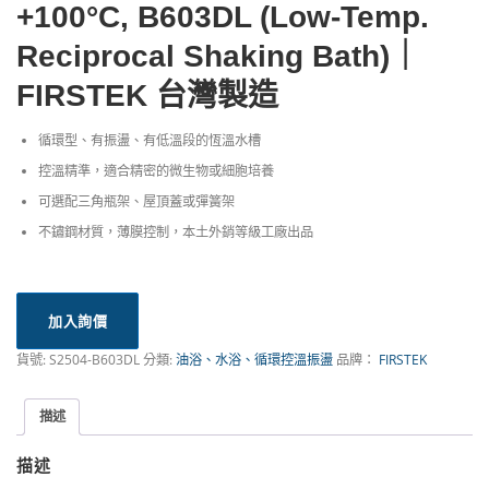
+100°C, B603DL (Low-Temp.
Reciprocal Shaking Bath)｜
FIRSTEK 台灣製造
循環型、有振盪、有低溫段的恆溫水槽
控溫精準，適合精密的微生物或細胞培養
可選配三角瓶架、屋頂蓋或彈簧架
不鏽鋼材質，薄膜控制，本土外銷等級工廠出品
加入詢價
貨號:
S2504-B603DL
分類:
油浴、水浴、循環控溫振盪
品牌：
FIRSTEK
描述
描述