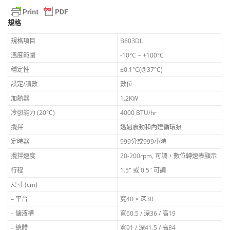
規格
規格項目
B603DL
溫度範圍
-10°C ~ +100°C
穩定性
±0.1°C(@37°C)
設定/讀數
數位
加熱器
1.2KW
冷卻能力 (20°C)
4000 BTU/hr
攪拌
透過震動和內建循環泵
定時器
999分或999小時
攪拌速度
20-200rpm, 可調，數位轉速表顯示
行程
1.5″ 或 0.5″ 可調
尺寸 (cm)
– 平台
寬40 × 深30
– 儲液槽
寬60.5 / 深36 / 高19
– 總體
寬91 / 深41.5 / 高84