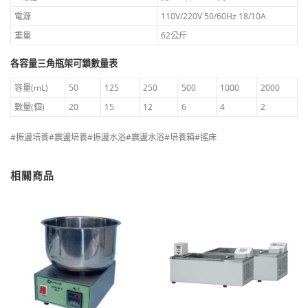
電源
110V/220V 50/60Hz 18/10A
重量
62公斤
各容量三角瓶架可鎖數量表
容量(mL)
50
125
250
500
1000
2000
數量(個)
20
15
12
6
4
2
#振盪培養#震盪培養#振盪水浴#震盪水浴#培養箱#搖床
相關商品