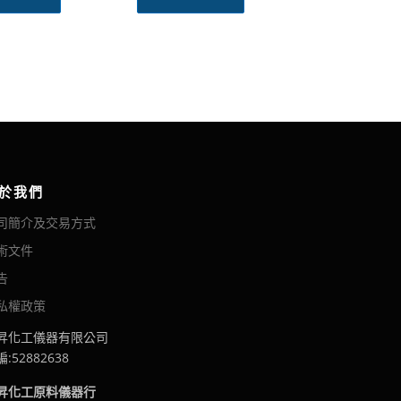
於我們
司簡介及交易方式
術文件
告
私權政策
昇化工儀器有限公司
:52882638
昇化工原料儀器行