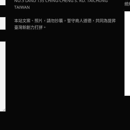
NO.3 LAND 135 CHING-CHENG S. RD. TAICHUNG
統編
TAIWAN
本站文案、照片，請勿抄襲，誓守商人道德，共同為提昇
臺灣新創力打拼。