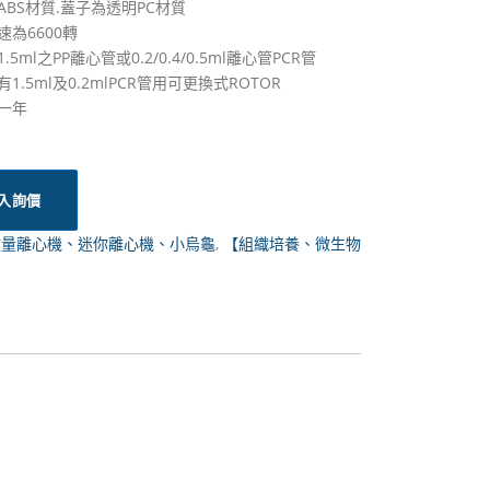
ABS材質.蓋子為透明PC材質
速為6600轉
.5ml之PP離心管或0.2/0.4/0.5ml離心管PCR管
有1.5ml及0.2mlPCR管用可更換式ROTOR
期一年
入詢價
微量離心機、迷你離心機、小烏龜
,
【組織培養、微生物