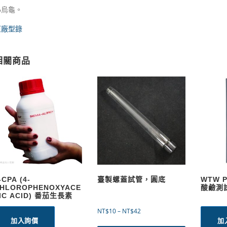
小烏龜。
原廠型錄
相關商品
-CPA (4-
臺製螺蓋試管，圓底
WTW 
HLOROPHENOXYACE
酸鹼測
IC ACID) 番茄生長素
價
NT$
10
–
NT$
42
加入詢價
加
格
此