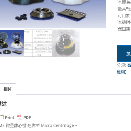
˙本體為
˙最高轉
˙可用於1
˙本機附
˙保固
加
分類:
檢測】
描述
描述
MS 微量離心機 迷你型 Micro Centrifuge。