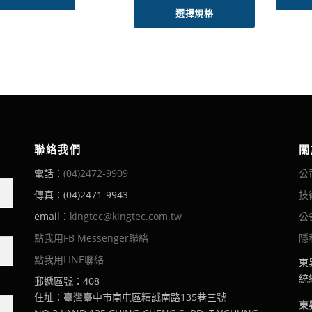
範
產
選擇規格
圍
品
：
有
N
多
T
$
種
1
款
0
式
到
。
N
可
T
聯絡我們
關
在
$
電話：
(04)2472-9909
公
產
4
2
品
傳真：(04)2471-9943
技
頁
email：
kingtec@kingtec.com.tw
公
面
選
點我用FB Messenger聯絡
隱
擇
點我用LINE聯絡
東
選
統編
郵遞區號：408
項
住址：臺灣臺中市南屯區精誠南路135巷三號
東