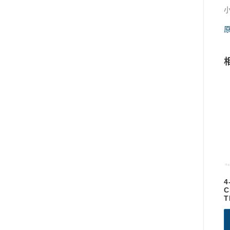
4
C
T