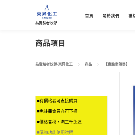
跳
至
首頁
關於我們
聯
主
為實驗者效勞
要
內
容
商品項目
為實驗者效勞-東昇化工
商品
【實驗室儀器】
■有價格者可直接購買
■免註冊會員亦可下標
■價格含稅，滿三千免運
■
購物功能使用說明