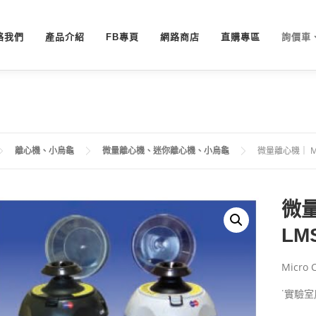
絡我們
產品介紹
FB專頁
網路商店
直購專區
詢價車
離心機、小烏龜
微量離心機、迷你離心機、小烏龜
微量離心機｜ MC
微量
LM
Micro 
˙實驗