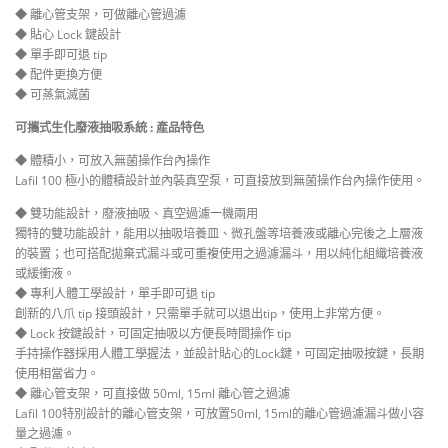
◆ 離心管支架，可做離心管過濾
◆ 貼心 Lock 鍵設計
◆ 單手即可退 tip
◆ 配件更換方便
◆ 可蒸氣滅菌
可攜式生化廢液抽吸系統 : 產品特色
◆ 體積小，可放入無菌操作台內操作
Lafil 100 極小的體積設計並內裝真空泵，可直接放到無菌操作台內操作使用。
◆ 雙功能設計，廢液抽吸、真空過濾一機兩用
獨特的雙功能設計，能用以抽吸培養皿、微孔盤等培養液或離心完後之上層液
的裝置；也可搭配拋棄式漏斗或可重複使用之過濾漏斗，用以純化組織培養液
或緩衝液。
◆ 專利人體工學設計，單手即可退 tip
創新的八爪 tip 接頭設計，只需單手就可以退出tip，使用上非常方便。
◆ Lock 按鍵設計，可固定抽吸以方便長時間操作 tip
手持操作器採用人體工學握法，並設計貼心的Lock鍵，可固定抽吸按鍵，長期
使用相當省力。
◆ 離心管支架，可直接做 50ml, 15ml 離心管之過濾
Lafil 100特別設計的離心管支架，可放置50ml, 15ml的離心管過濾漏斗做小容
量之過濾。