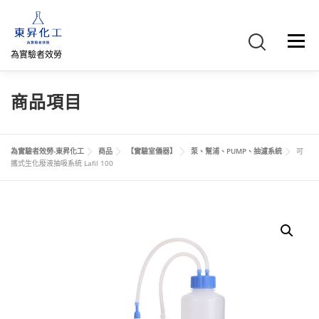
跳
至
主
選單
要
為實驗者效勞
內
容
首頁
關於我們
聯絡我們
產品介紹
FB專頁
商品項目
網路商店
直購專區
詢價車、購物車/會員
為實驗者效勞-東昇化工
商品
【實驗室儀器】
泵、幫浦、PUMP、抽濾系統
可
攜式生化廢液抽吸系統 Lafil 100