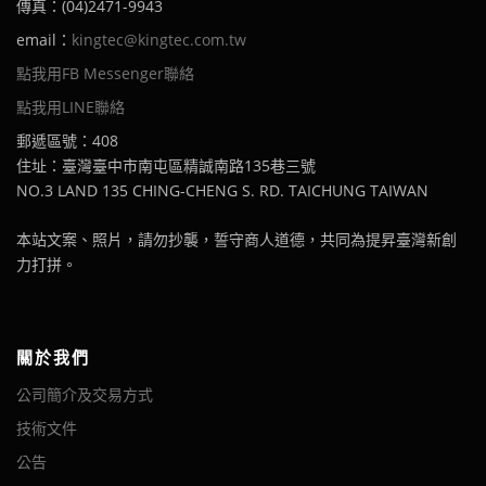
傳真：(04)2471-9943
email：
kingtec@kingtec.com.tw
點我用FB Messenger聯絡
點我用LINE聯絡
郵遞區號：408
住址：臺灣臺中市南屯區精誠南路135巷三號
NO.3 LAND 135 CHING-CHENG S. RD. TAICHUNG TAIWAN
本站文案、照片，請勿抄襲，誓守商人道德，共同為提昇臺灣新創
力打拼。
關於我們
公司簡介及交易方式
技術文件
公告