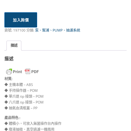
加入詢價
貨號:
197100
分類:
泵、幫浦、PUMP、抽濾系統
描述
描述
材質:
◆ 主機本體 – ABS
◆ 手持操作器 – POM
◆ 單爪退 tip 接頭 – POM
◆ 八爪退 tip 接頭 – POM
◆ 抽氣血清瓶蓋 – PP
產品特色 :
◆ 體積小，可放入無菌操作台內操作
◆ 廢液抽吸、真空過濾一機兩用