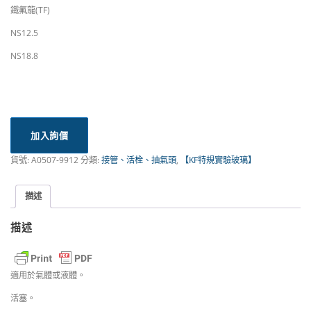
鐵氟龍(TF)
NS12.5
NS18.8
加入詢價
貨號:
A0507-9912
分類:
接管、活栓、抽氣頭
,
【KF特規實驗玻璃】
描述
描述
適用於氣體或液體。
活塞。