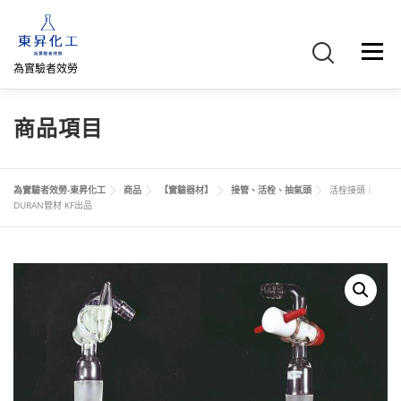
跳
至
主
選單
要
為實驗者效勞
內
容
首頁
關於我們
聯絡我們
產品介紹
FB專頁
商品項目
網路商店
直購專區
詢價車、購物車/會員
為實驗者效勞-東昇化工
商品
【實驗器材】
接管、活栓、抽氣頭
活栓接頭｜
DURAN管材 KF出品