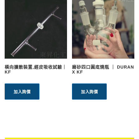
橫向擴散裝置,經皮吸收試驗｜
磨砂四口圓底燒瓶 ｜ DURAN
KF
X KF
加入詢價
加入詢價