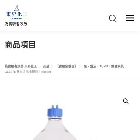
跳
至
主
選單
要
為實驗者效勞
內
容
首頁
關於我們
聯絡我們
產品介紹
FB專頁
商品項目
網路商店
直購專區
詢價車、購物車/會員
為實驗者效勞-東昇化工
商品
【實驗室儀器】
泵、幫浦、PUMP、抽濾系統
GL45 抽氣血清瓶瓶蓋組｜Rocker