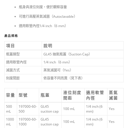
瓶身具液位刻度，便於觀察容量
可進行高壓蒸氣滅菌（Autoclavable）
適用軟管內徑1/4 inch（6 mm）
產品規格
項目
說明
瓶蓋類型
GL45 抽氣瓶蓋（Suction Cap）
適用軟管內徑
1/4 inch（6 mm）
滅菌方式
蒸氣滅菌可（Yes）
刻度間距
依容量不同而異（見下表）
液位刻度
適用軟管
蒸氣
容量
型號
瓶蓋
間距
內徑
滅菌
500
197000-60-
GL45
1/4 inch (6
100 mL
Yes
mL
500
suction cap
mm)
1000
197000-60-
GL45
1/4 inch (6
100 mL
Yes
mL
1000
suction cap
mm)