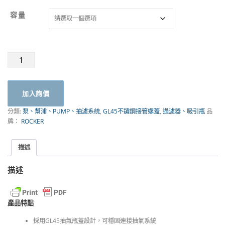
容量
GL45
抽
氣
血
加入詢價
清
瓶
分類:
泵、幫浦、PUMP、抽濾系統
,
GL45不鏽鋼接管螺蓋
,
過濾器、吸引瓶
品
瓶
牌：
ROCKER
蓋
組
｜
描述
Rocker
數
描述
量
產品特點
採用GL45抽氣瓶蓋設計，可穩固連接抽氣系統