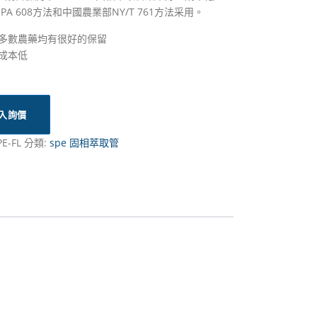
PA 608方法和中國農業部NY/T 761方法采用。
大多數農藥均有很好的保留
用成本低
入詢價
PE-FL
分類:
spe 固相萃取管