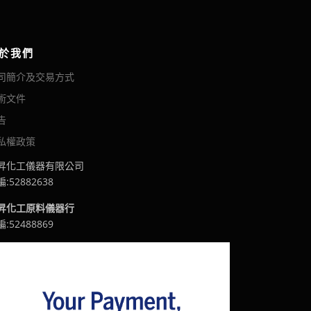
於我們
司簡介及交易方式
術文件
告
私權政策
昇化工儀器有限公司
:52882638
昇化工原料儀器行
:52488869