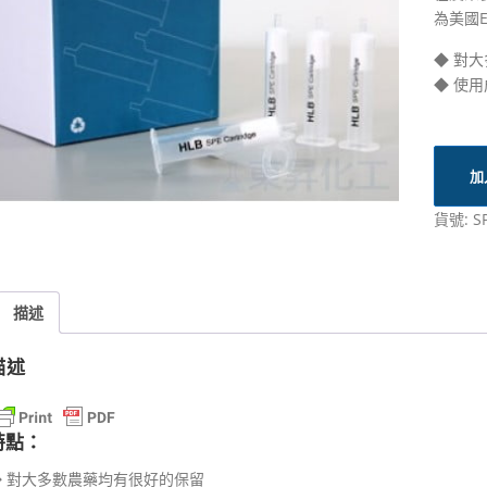
為美國E
◆ 對
◆ 使
加
貨號:
S
描述
描述
特點：
◆ 對大多數農藥均有很好的保留