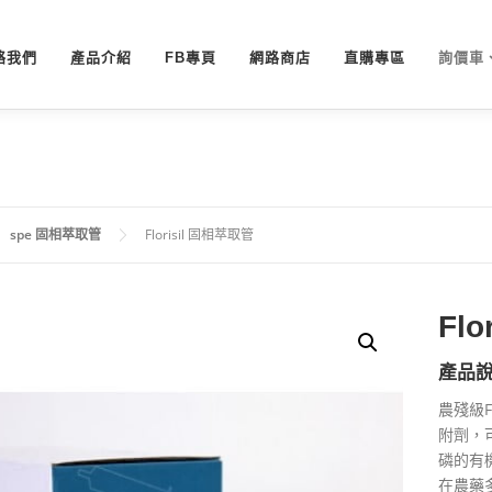
絡我們
產品介紹
FB專頁
網路商店
直購專區
詢價車
spe 固相萃取管
Florisil 固相萃取管
Fl
產品
農殘級F
附劑，
磷的有
在農藥多