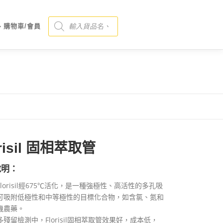
Products search
、購物車/會員
orisil 固相萃取管
說明：
lorisil經675℃活化，是一種強極性、高活性的多孔吸
可吸附低極性和中等極性的目標化合物，如含氯、氮和
機農藥。
殘留檢測中，Florisil固相萃取管效果好，成本低，