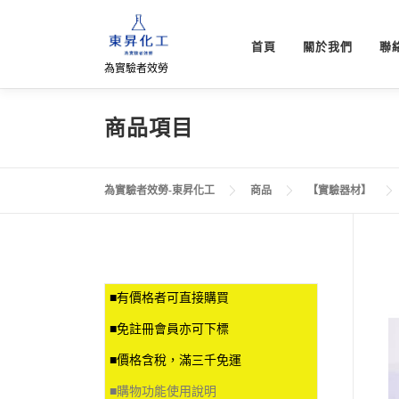
跳
至
首頁
關於我們
聯
主
為實驗者效勞
要
內
容
商品項目
為實驗者效勞-東昇化工
商品
【實驗器材】
■有價格者可直接購買
■免註冊會員亦可下標
■價格含稅，滿三千免運
■
購物功能使用說明