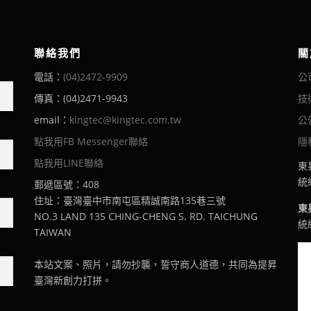
聯絡我們
關
電話：
(04)2472-9909
公
傳真：(04)2471-9943
技
email：
kingtec@kingtec.com.tw
公
點我用FB Messenger聯絡
隱
點我用LINE聯絡
東
統編
郵遞區號：408
住址：臺灣臺中市南屯區精誠南路135巷三號
東
NO.3 LAND 135 CHING-CHENG S. RD. TAICHUNG
統編
TAIWAN
本站文案、照片，請勿抄襲，誓守商人道德，共同為提昇
臺灣新創力打拼。