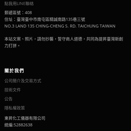
點我用LINE聯絡
郵遞區號：408
住址：臺灣臺中市南屯區精誠南路135巷三號
NO.3 LAND 135 CHING-CHENG S. RD. TAICHUNG TAIWAN
本站文案、照片，請勿抄襲，誓守商人道德，共同為提昇臺灣新創
力打拼。
關於我們
公司簡介及交易方式
技術文件
公告
隱私權政策
東昇化工儀器有限公司
統編:52882638