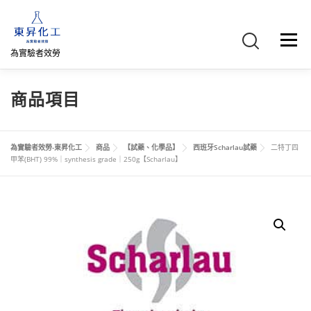
跳
至
主
選單
要
為實驗者效勞
內
容
首頁
關於我們
聯絡我們
產品介紹
FB專頁
商品項目
網路商店
直購專區
詢價車、購物車/會員
為實驗者效勞-東昇化工
商品
【試藥、化學品】
西班牙Scharlau試藥
二特丁四
甲苯(BHT) 99%｜synthesis grade｜250g【Scharlau】