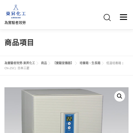
跳
至
主
選單
要
為實驗者效勞
內
容
首頁
關於我們
聯絡我們
產品介紹
FB專頁
商品項目
網路商店
直購專區
詢價車、購物車/會員
為實驗者效勞-東昇化工
商品
【實驗室儀器】
培養箱、生長箱
低溫培養箱 |
CN-25C| 日本三菱