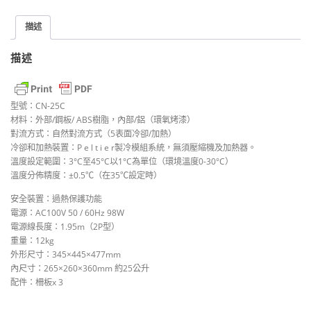
描述
描述
型號：CN-25C
材料：外部/鋼板/ ABS樹脂，內部/鋁（環氧烤漆）
對流方式：自然對流方式（5表面冷卻/加熱）
冷卻和加熱裝置：P e l t i e r製冷模組系統，無須壓縮機及加熱器。
溫度設定範圍：3°C至45°C以1°C為單位（環境溫度0-30°C）
溫度分佈精度：±0.5℃（在35℃設定時）
安全裝置：過熱保護功能
電源：AC100V 50 / 60Hz 98W
電源線長度：1.95m（2P型）
重量：12kg
外形尺寸：345×445×477mm
內尺寸：265×260×360mm 約25公升
配件：柵板x 3