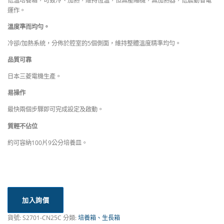
低溫培養箱，可致冷、加熱，維持恆溫，但無壓縮機，無加熱器，低震動省電
運作。
溫度準而均勻。
冷卻/加熱系統，分佈於腔室的5個側面，維持整體溫度精準均勻。
品質可靠
日本三菱電機生產。
易操作
最快兩個步驟即可完成設定及啟動。
質輕不佔位
約可容納100片9公分培養皿。
加入詢價
貨號:
S2701-CN25C
分類:
培養箱、生長箱