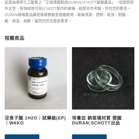
這是由東昇化工販售之「正版德國製造
DURAN;SCHOTT
玻璃產品」，從廚房到
外太空，各領域皆可見
SCHOTT
製作的玻璃，經歷百年考驗，符合您的需求。
DURAN玻璃產品廣受
各級實驗室普遍愛用，玻璃清澈、透明、乾淨；耐酸、
鹼、高溫、高壓，當然也符合居家需求。
相關商品
沒食子酸.1H2O｜試藥級(EP)
培養皿 鈉玻璃材質 德國
｜WAKO
DURAN;SCHOTT出品