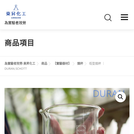
跳
至
主
選單
要
為實驗者效勞
內
容
首頁
關於我們
聯絡我們
產品介紹
FB專頁
商品項目
網路商店
直購專區
詢價車、購物車/會員
為實驗者效勞-東昇化工
商品
【實驗器材】
燒杯
低型燒杯 ｜
DURAN;SCHOTT