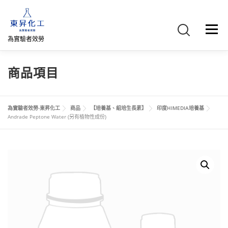
跳
至
主
選單
要
為實驗者效勞
內
容
首頁
關於我們
聯絡我們
產品介紹
FB專頁
商品項目
網路商店
直購專區
詢價車、購物車/會員
為實驗者效勞-東昇化工
商品
【培養基、組培生長素】
印度HIMEDIA培養基
Andrade Peptone Water (另有植物性成份)