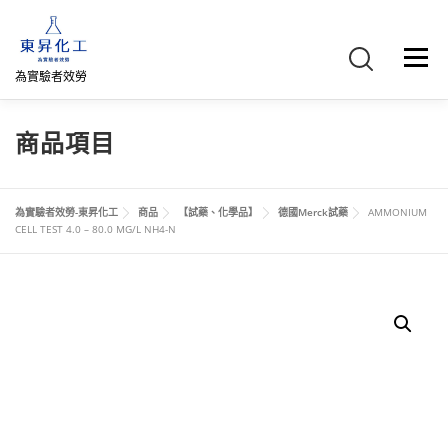
跳
至
主
選單
要
為實驗者效勞
內
容
首頁
關於我們
聯絡我們
產品介紹
FB專頁
商品項目
網路商店
直購專區
詢價車、購物車/會員
為實驗者效勞-東昇化工
商品
【試藥、化學品】
德國Merck試藥
AMMONIUM
CELL TEST 4.0 – 80.0 MG/L NH4-N