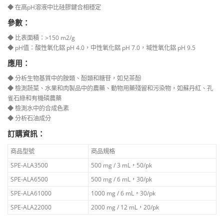
◆ 在高pH溶液中比硅膠鍵合相穩定
參數：
◆ 比表面積：>150 m2/g
◆ pH值：酸性氧化鋁 pH 4.0，中性氧化鋁 pH 7.0，堿性氧化鋁 pH 9.5
應用：
◆ 分析生物基質中的胺類、酚類和糖苷，如兒茶酚
◆ 檢測蔬菜、水果和肉製品中的農藥、動物用藥殘留和污染物，如蘇丹紅、孔
雀石綠和有機磷農藥
◆ 檢測水中的合成色素
◆ 分析石油成分
訂購資訊：
商品型號
商品規格
SPE-ALA3500
500 mg / 3 mL，50/pk
SPE-ALA6500
500 mg / 6 mL，30/pk
SPE-ALA61000
1000 mg / 6 mL，30/pk
SPE-ALA22000
2000 mg / 12 mL，20/pk