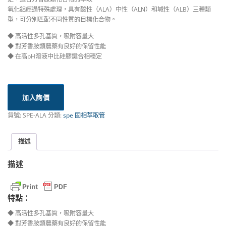
氧化鋁經過特殊處理，具有酸性（ALA）中性（ALN）和堿性（ALB）三種類
型，可分別匹配不同性質的目標化合物。
◆ 高活性多孔基質，吸附容量大
◆ 對芳香胺類農藥有良好的保留性能
◆ 在高pH溶液中比硅膠鍵合相穩定
加入詢價
貨號:
SPE-ALA
分類:
spe 固相萃取管
描述
描述
特點：
◆ 高活性多孔基質，吸附容量大
◆ 對芳香胺類農藥有良好的保留性能