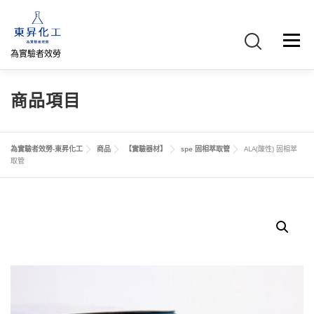
跳
至
主
選單
要
為實驗者效勞
內
容
首頁
關於我們
聯絡我們
產品介紹
FB專頁
商品項目
網路商店
直購專區
詢價車、購物車/會員
為實驗者效勞-東昇化工
商品
【實驗器材】
spe 固相萃取管
ALA(酸性) 固相萃
取管