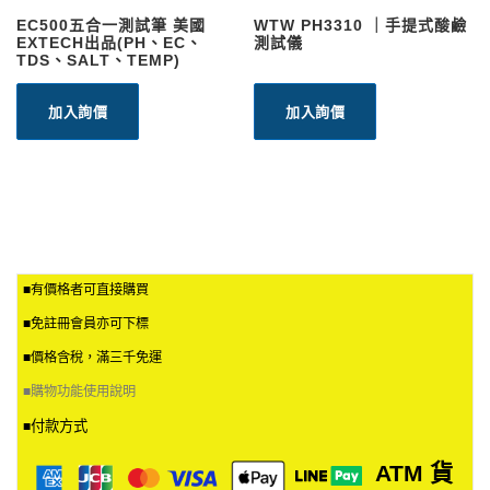
EC500五合一測試筆 美國
WTW PH3310 ｜手提式酸鹼
EXTECH出品(PH、EC、
測試儀
TDS、SALT、TEMP)
加入詢價
加入詢價
■有價格者可直接購買
■免註冊會員亦可下標
■價格含稅，滿三千免運
■
購物功能使用說明
付款方式
■
ATM
貨