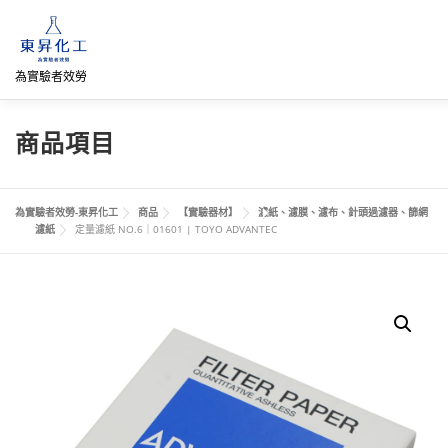
跳
至
主
要
為實驗者效勞
內
容
首頁
關於我們
聯絡我們
產品介紹
FB專頁
商品項目
直購專區
詢價車、購物車/會員
為實驗者效勞-東昇化工
商品
【實驗器材】
濾紙、濾膜、濾布、針頭過濾器、篩網
濾紙
定量濾紙 NO.6｜01601 | TOYO ADVANTEC