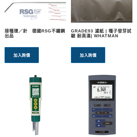
接種環／針 德國RSG不鏽鋼
GRADE93 濾紙 | 種子發芽試
出品
驗 耐高濕| WHATMAN
加入詢價
加入詢價