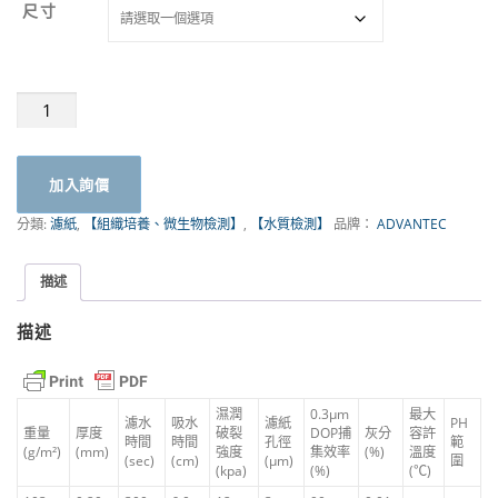
尺寸
定
量
濾
紙
加入詢價
NO.6
｜
分類:
濾紙
,
【組織培養、微生物檢測】
,
【水質檢測】
品牌：
ADVANTEC
01601
|
TOYO
描述
ADVANTEC
數
描述
量
濕潤
0.3μm
最大
濾水
吸水
濾紙
PH
重量
厚度
破裂
DOP捕
灰分
容許
時間
時間
孔徑
範
(g/m²)
(mm)
強度
集效率
(%)
溫度
(sec)
(cm)
(μm)
圍
(kpa)
(%)
(℃)