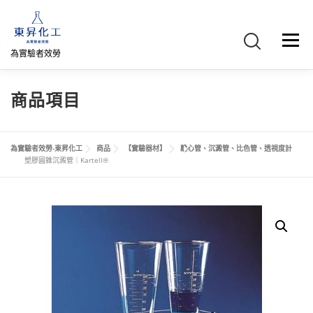
跳
至
主
選單
要
為實驗者效勞
內
容
首頁
關於我們
聯絡我們
產品介紹
FB專頁
商品項目
網路商店
直購專區
詢價車、購物車/會員
為實驗者效勞-東昇化工
商品
【實驗器材】
離心管、沉澱管、比色管、透視度計
塑膠圓錐沉澱管｜Kartell®