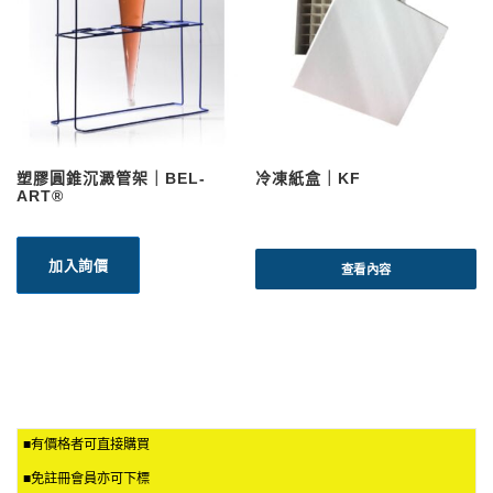
塑膠圓錐沉澱管架｜BEL-
冷凍紙盒｜KF
ART®
加入詢價
查看內容
■有價格者可直接購買
■免註冊會員亦可下標