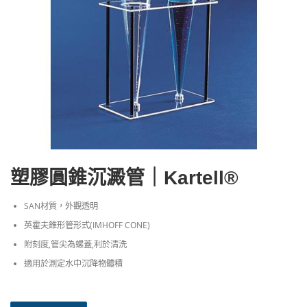
塑膠圓錐沉澱管｜Kartell®
SAN材質，外觀透明
英霍夫錐形管形式(IMHOFF CONE)
附刻度,管尖為螺蓋,利於清洗
適用於測定水中沉降物體積