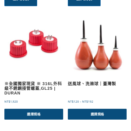
※全國獨家現貨 ※ 316L外科
送風球、洗滌球｜臺灣製
級不銹鋼接管螺蓋,GL25 |
DURAN
價
NT$
1,920
NT$
120
–
NT$
192
格
此
此
範
產
產
選擇規格
選擇規格
圍
品
品
：
有
有
N
T