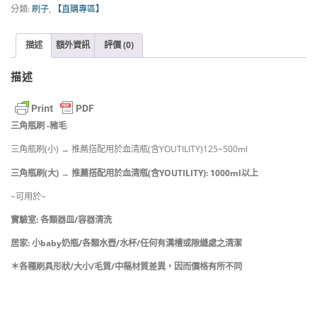
$
分類:
刷子
,
【直購專區】
－
豬
1
鬃
描述
額外資訊
評價 (0)
毛
6
｜
描述
台
0
灣
製
到
造
三角瓶刷 -豬毛
數
N
三角瓶刷(小) → 推薦搭配用於血清瓶(含YOUTILITY)125~500ml
量
T
三角瓶刷(大) → 推薦搭配用於血清瓶(含YOUTILITY): 1000ml以上
~可用於~
$
實驗室: 各類器皿/容器清洗
2
居家: 小baby奶瓶/各類水壺/水杯/任何有溝槽或隙縫處之清潔
4
＊各種刷具形狀/大小/毛質/中樞材質差異，因而價格有所不同
0