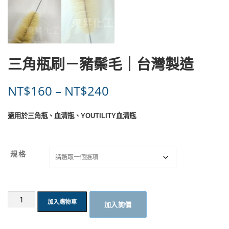
三角瓶刷－豬鬃毛｜台灣製造
價
NT$
160
–
NT$
240
格
適用於三角瓶、血清瓶、YOUTILITY血清瓶
範
圍
規格
：
N
三
加入購物車
加入詢價
角
T
瓶
刷