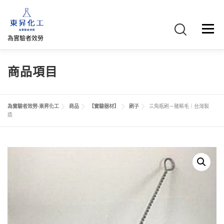
跳
至
主
選單
要
為實驗者效勞
內
容
首頁
關於我們
聯絡我們
產品介紹
FB專頁
商品項目
網路商店
直購專區
詢價車、購物車/會員
為實驗者效勞-東昇化工
商品
【實驗器材】
刷子
三角瓶刷－豬鬃毛｜台灣製
造