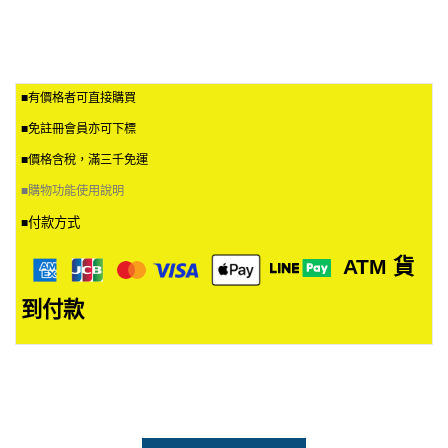
多
多
$
種
種
1
款
款
2
式
式
0
。
。
到
■有價格者可直接購買
可
可
N
T
在
在
■免註冊會員亦可下標
$
產
產
1
品
品
■價格含稅，滿三千免運
9
頁
頁
2
■
購物功能使用說明
面
面
選
選
付款方式
■
擇
擇
選
選
ATM
貨
項
項
到付款