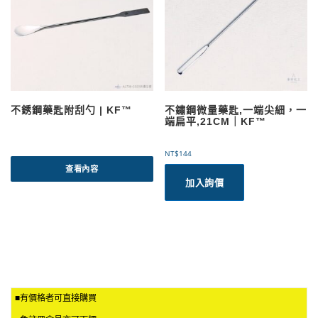
。
N
可
T
$
在
2
產
0
品
0
頁
面
選
不銹鋼藥匙附刮勺 | KF™
不鏽鋼微量藥匙,一端尖細，一
擇
端扁平,21CM｜KF™
選
項
NT$
144
查看內容
加入詢價
■有價格者可直接購買