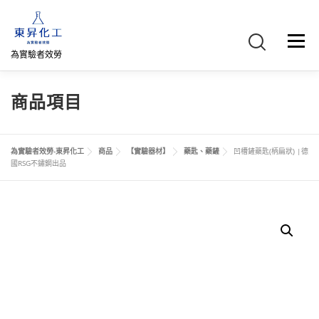
跳
至
主
選單
要
為實驗者效勞
內
容
首頁
關於我們
聯絡我們
產品介紹
FB專頁
商品項目
網路商店
直購專區
詢價車、購物車/會員
為實驗者效勞-東昇化工
商品
【實驗器材】
藥匙、藥鏟
凹槽鏟藥匙(柄扁狀) |德
國RSG不鏽鋼出品