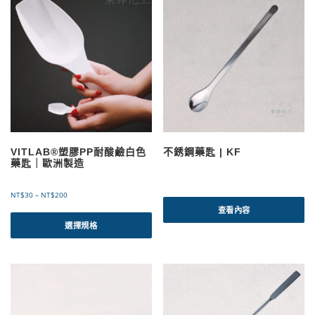
VITLAB®塑膠PP耐酸鹼白色
不銹鋼藥匙 | KF
藥匙｜歐洲製造
價
NT$
30
–
NT$
200
格
查看內容
此
範
產
選擇規格
圍
品
：
有
N
T
多
$
種
3
款
0
式
到