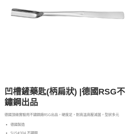
凹槽鏟藥匙(柄扁狀) |德國RSG不
鏽鋼出品
德國頂級實驗用不鏽鋼廠RSG出品，硬度足，耐高溫高壓滅菌，型狀多元
德國製造
SUS#304 不鏽鋼