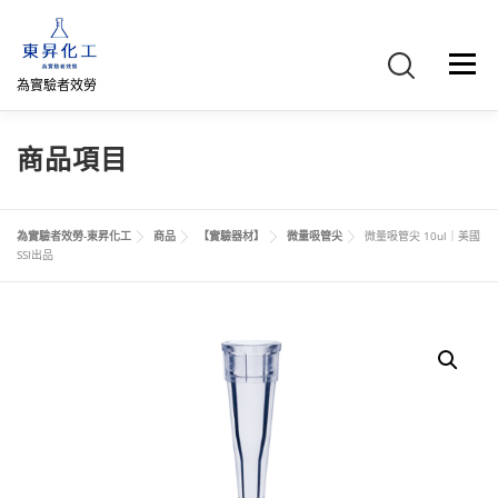
跳
至
主
選單
要
為實驗者效勞
內
容
首頁
關於我們
聯絡我們
產品介紹
FB專頁
商品項目
網路商店
直購專區
詢價車、購物車/會員
為實驗者效勞-東昇化工
商品
【實驗器材】
微量吸管尖
微量吸管尖 10ul｜美國
SSI出品