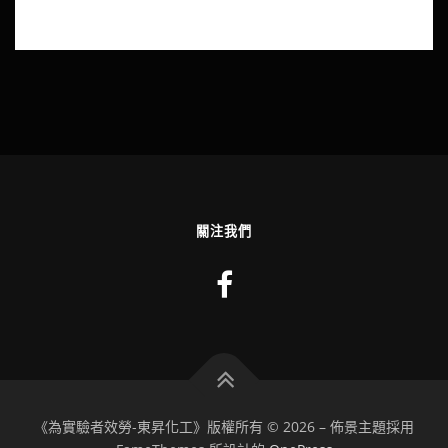
關注我們
《為實驗者效勞-東昇化工》版權所有 © 2026
–
佈景主題採用