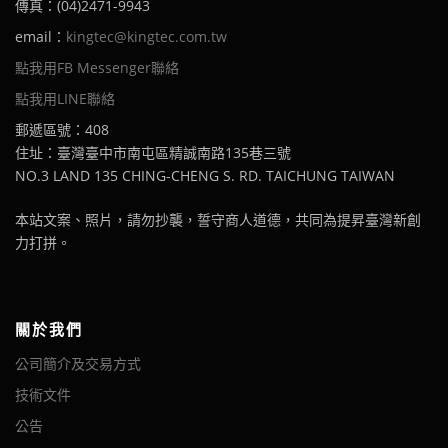
傳真：(04)2471-9943
email：
kingtec@kingtec.com.tw
點我用FB Messenger聯絡
點我用LINE聯絡
郵遞區號：408
住址：臺灣臺中市南屯區精誠南路135巷三號
NO.3 LAND 135 CHING-CHENG S. RD. TAICHUNG TAIWAN
本站文案、照片，請勿抄襲，誓守商人道德，共同為提昇臺灣新創
力打拼。
關於我們
公司簡介及交易方式
技術文件
公告