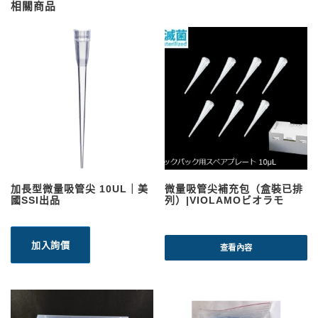
相關商品
加長型微量吸管尖 10UL｜美
微量吸管尖補充包（盒裝已排
國SSI出品
列）|VIOLAMOビオラモ
加入詢價
查看內容