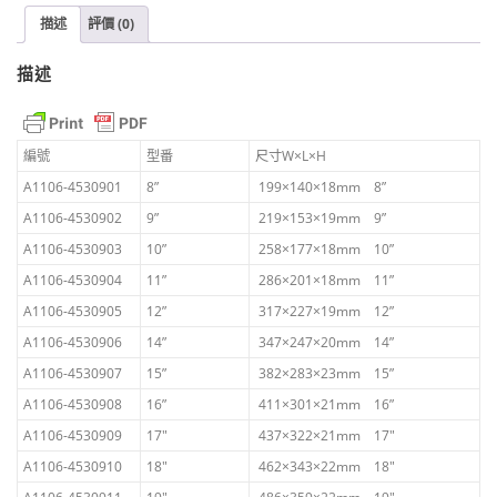
ロ
描述
評價 (0)
ー
バ
描述
ー
(三
葉
草
編號
型番
尺寸W×L×H
牌);
A1106-4530901
8”
199×140×18mm 8”
大
A1106-4530902
9”
219×153×19mm 9”
屋
製
A1106-4530903
10”
258×177×18mm 10”
作
A1106-4530904
11”
286×201×18mm 11”
所
數
A1106-4530905
12”
317×227×19mm 12”
量
A1106-4530906
14”
347×247×20mm 14”
A1106-4530907
15”
382×283×23mm 15”
A1106-4530908
16”
411×301×21mm 16”
A1106-4530909
17″
437×322×21mm 17″
A1106-4530910
18″
462×343×22mm 18″