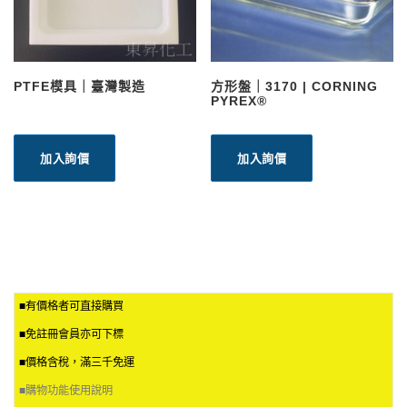
$
產
9
品
3
頁
1
面
選
PTFE模具｜臺灣製造
方形盤｜3170 | CORNING
擇
PYREX®
選
項
加入詢價
加入詢價
■有價格者可直接購買
■免註冊會員亦可下標
■價格含稅，滿三千免運
■
購物功能使用說明