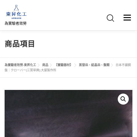
跳
至
主
選單
要
為實驗者效勞
內
容
首頁
關於我們
聯絡我們
產品介紹
FB專頁
商品項目
網路商店
直購專區
詢價車、購物車/會員
為實驗者效勞-東昇化工
商品
【實驗器材】
蒸發皿、結晶皿、盤類
日本不鏽鋼
盤｜クローバー(三葉草牌);大屋製作所