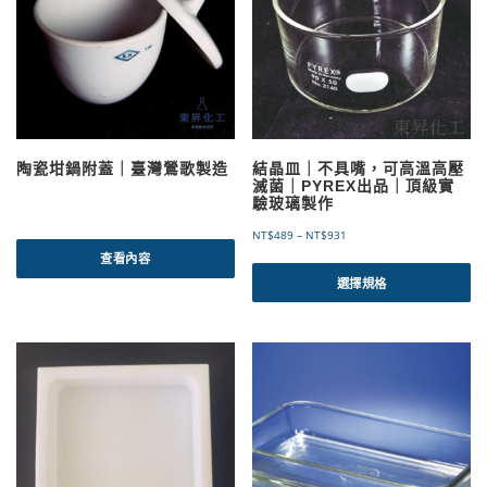
陶瓷坩鍋附蓋｜臺灣鶯歌製造
結晶皿｜不具嘴，可高溫高壓
滅菌｜PYREX出品｜頂級實
驗玻璃製作
價
NT$
489
–
NT$
931
格
查看內容
此
範
產
選擇規格
圍
品
：
有
N
T
多
$
種
4
款
8
式
9
。
到
可
N
T
在