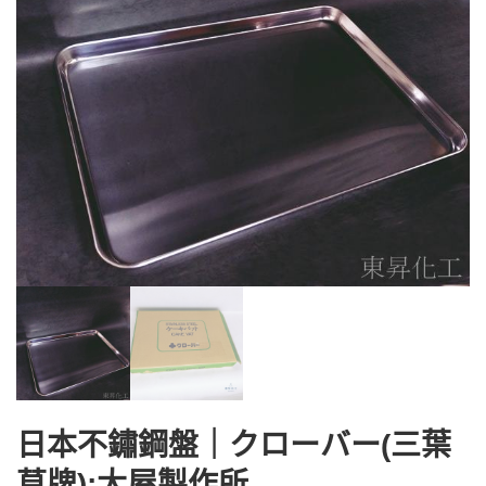
日本不鏽鋼盤｜クローバー(三葉
草牌);大屋製作所