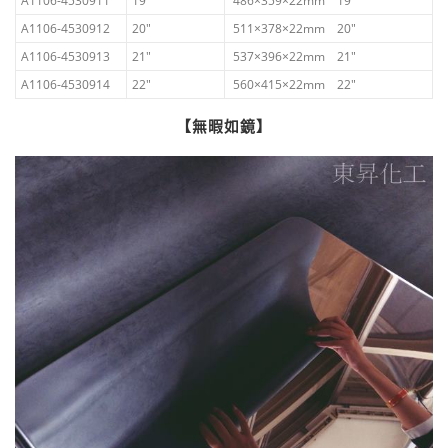
A1106-4530911
19″
486×359×22mm 19″
A1106-4530912
20″
511×378×22mm 20″
A1106-4530913
21″
537×396×22mm 21″
A1106-4530914
22″
560×415×22mm 22″
【無暇如鏡】