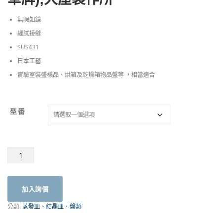
無暇如鏡
細膩接縫
SUS431
日本工藝
實驗室裝盛樣品、烘箱及乾燥箱物品盤等 ，相當適合
型番
日
本
不
鏽
加入詢價
鋼
盤
分類:
蒸發皿、結晶皿、盤類
｜
ク