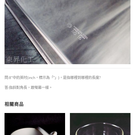
問:8″中的英吋(inch，標示為「”」)，是指哪裡到哪裡的長度?
答:指斜對角長，跟螢幕一樣。
相關商品