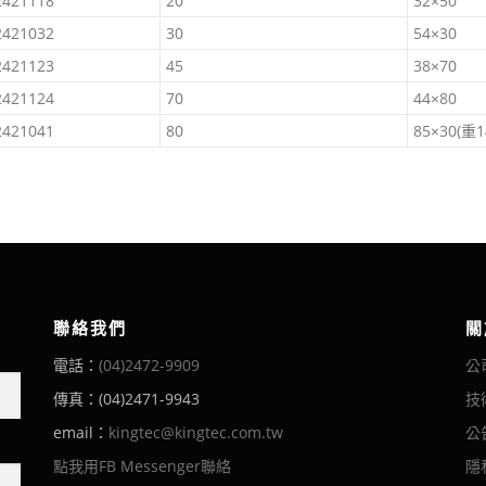
2421118
20
32×50
2421032
30
54×30
2421123
45
38×70
2421124
70
44×80
2421041
80
85×30(
聯絡我們
關
電話：
(04)2472-9909
公
傳真：(04)2471-9943
技
email：
kingtec@kingtec.com.tw
公
點我用FB Messenger聯絡
隱