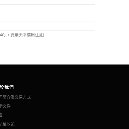
重140g，微量天平選用注意)
於我們
司簡介及交易方式
術文件
告
私權政策