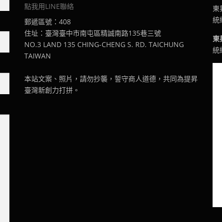
點我用LINE聯絡
東
統編
郵遞區號：408
住址：臺灣臺中市南屯區精誠南路135巷三號
東
NO.3 LAND 135 CHING-CHENG S. RD. TAICHUNG
統編
TAIWAN
本站文案、照片，請勿抄襲，誓守商人道德，共同為提昇
臺灣新創力打拼。