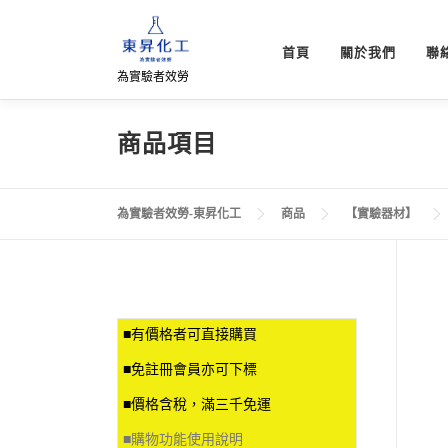
跳
至
首頁
關於我們
聯
主
為實驗者效勞
要
內
容
商品項目
為實驗者效勞-東昇化工
商品
【實驗器材】
■有價格者可直接購買
■免註冊會員亦可下標
■價格含稅，滿三千免運
■
購物功能使用說明