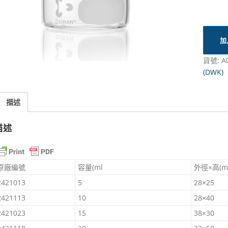
加
貨號:
A
(DWK)
描述
描述
原廠編號
容量(ml
外徑×高(m
2421013
5
28×25
2421113
10
28×40
2421023
15
38×30