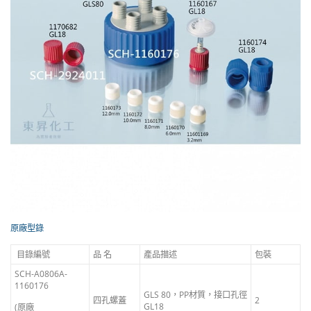
原廠型錄
目錄編號
品 名
產品描述
包裝
SCH-A0806A-
1160176
GLS 80，PP材質，接口孔徑
四孔螺蓋
2
GL18
(原廠