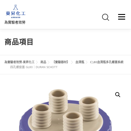
跳
至
主
選單
要
為實驗者效勞
內
容
首頁
關於我們
聯絡我們
產品介紹
FB專頁
商品項目
網路商店
直購專區
詢價車、購物車/會員
為實驗者效勞-東昇化工
商品
【實驗器材】
血清瓶
GL80血清瓶多孔螺蓋系統
四孔螺旋蓋 GL80｜DURAN SCHOTT