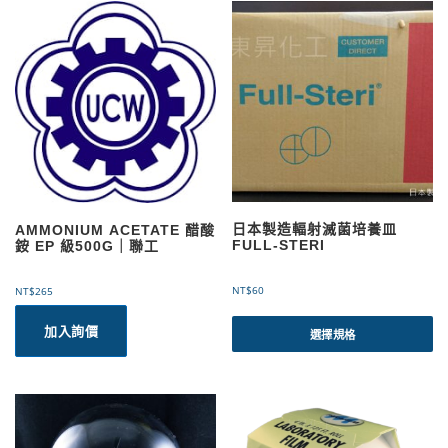
日本製造輻射滅菌培養皿
AMMONIUM ACETATE 醋酸
FULL-STERI
銨 EP 級500G｜聯工
NT$
60
NT$
265
此
加入詢價
產
選擇規格
品
有
多
種
款