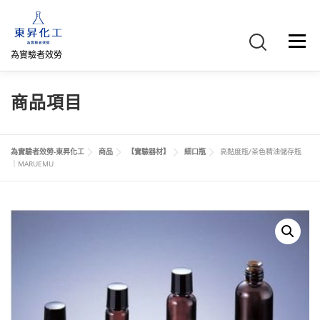
跳
至
主
選單
要
為實驗者效勞
內
容
首頁
關於我們
聯絡我們
產品介紹
FB專頁
商品項目
網路商店
直購專區
詢價車、購物車/會員
為實驗者效勞-東昇化工
商品
【實驗器材】
細口瓶
高黏度瓶/茶色精油儲存瓶
｜MARUEMU