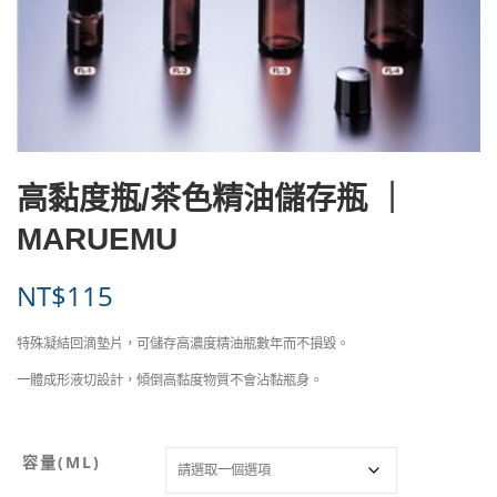
高黏度瓶/茶色精油儲存瓶 ｜
MARUEMU
NT$
115
特殊凝結回滴墊片，可儲存高濃度精油瓶數年而不損毀。
一體成形液切設計，傾倒高黏度物質不會沾黏瓶身。
容量(ML)