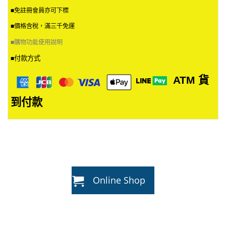
T
在
■免註冊會員亦可下標
$
產
1
品
■價格含稅，滿三千免運
,
頁
0
■
購物功能使用說明
面
0
選
0
付款方式
■
擇
選
ATM
貨
項
到付款
Online Shop