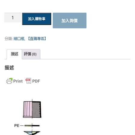
高
加入購物車
加入詢價
黏
度
瓶/
分類:
細口瓶
,
【直購專區】
茶
色
精
描述
評價 (0)
油
儲
描述
存
瓶
｜
MARUEMU
數
量