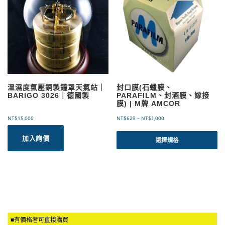
式
。
可
在
產
品
頁
面
選
溫濕度氣壓銅製鐘罩天氣站｜
封口膜(石蠟膜、
擇
BARIGO 3026｜德國製
PARAFILM、封酒膜、嫁接
選
膜) | M牌 AMCOR
項
價
NT$
15,000
NT$
629
–
NT$
1,000
格
此
範
加入詢價
產
選擇規格
圍
品
：
有
N
T
多
$
種
6
款
2
式
9
。
到
可
N
■有價格者可直接購買