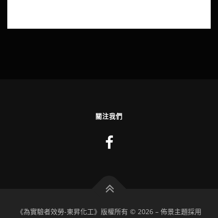
關注我們
《為實驗者效勞-東昇化工》版權所有 © 2026
–
佈景主題採用