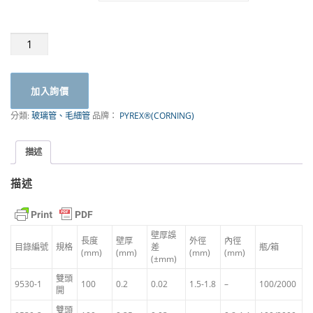
毛
細
管
|
加入詢價
CORNING
PYREX®
分類:
玻璃管、毛細管
品牌：
PYREX®(CORNING)
數
量
描述
描述
壁厚誤
長度
壁厚
外徑
內徑
目錄編號
規格
差
瓶/箱
(mm)
(mm)
(mm)
(mm)
(±mm)
雙頭
9530-1
100
0.2
0.02
1.5-1.8
–
100/2000
開
雙頭