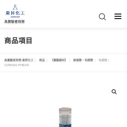
跳
至
主
選單
要
為實驗者效勞
內
容
首頁
關於我們
聯絡我們
產品介紹
FB專頁
商品項目
網路商店
直購專區
詢價車、購物車/會員
為實驗者效勞-東昇化工
商品
【實驗器材】
玻璃管、毛細管
毛細管 |
CORNING PYREX®